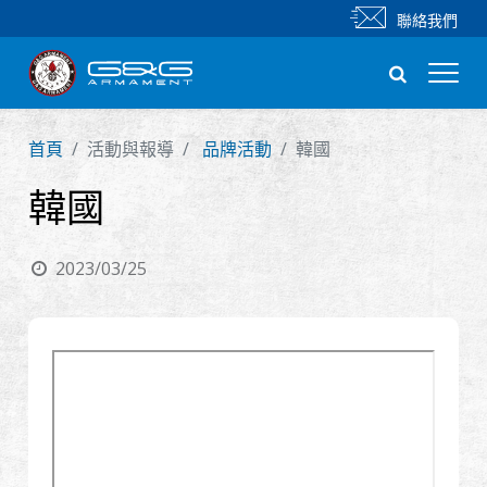
聯絡我們
首頁
活動與報導
品牌活動
韓國
新產品
韓國
步槍
2023/03/25
手槍
零件 & 配件
BB 彈
射擊訓練系列