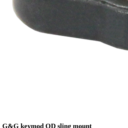
G&G keymod QD sling mount