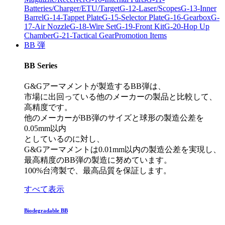
Batteries/Charger/ETU/Target
G-12-Laser/Scopes
G-13-Inner
Barrel
G-14-Tappet Plate
G-15-Selector Plate
G-16-Gearbox
G-
17-Air Nozzle
G-18-Wire Set
G-19-Front Kit
G-20-Hop Up
Chamber
G-21-Tactical Gear
Promotion Items
BB 弾
BB Series
G&Gアーマメントが製造するBB弾は、
市場に出回っている他のメーカーの製品と比較して、
高精度です。
他のメーカーがBB弾のサイズと球形の製造公差を
0.05mm以内
としているのに対し、
G&Gアーマメントは0.01mm以内の製造公差を実現し、
最高精度のBB弾の製造に努めています。
100%台湾製で、最高品質を保証します。
すべて表示
Biodegradable BB