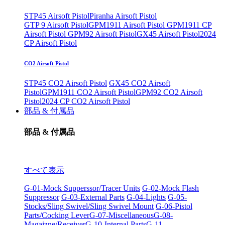
STP45 Airsoft Pistol
Piranha Airsoft Pistol
GTP 9 Airsoft Pistol
GPM1911 Airsoft Pistol
GPM1911 CP
Airsoft Pistol
GPM92 Airsoft Pistol
GX45 Airsoft Pistol
2024
CP Airsoft Pistol
CO2 Airsoft Pistol
STP45 CO2 Airsoft Pistol
GX45 CO2 Airsoft
Pistol
GPM1911 CO2 Airsoft Pistol
GPM92 CO2 Airsoft
Pistol
2024 CP CO2 Airsoft Pistol
部品 & 付属品
部品 & 付属品
すべて表示
G-01-Mock Supperssor/Tracer Units
G-02-Mock Flash
Suppressor
G-03-External Parts
G-04-Lights
G-05-
Stocks/Sling Swivel/Sling Swivel Mount
G-06-Pistol
Parts/Cocking Lever
G-07-Miscellaneous
G-08-
Magaizne/Receiver
G-10-Internal Parts
G-11-