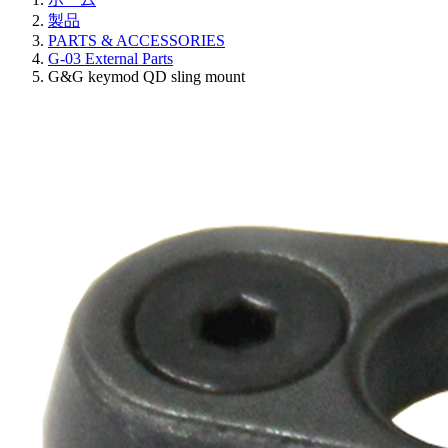
製品
PARTS & ACCESSORIES
G-03 External Parts
G&G keymod QD sling mount