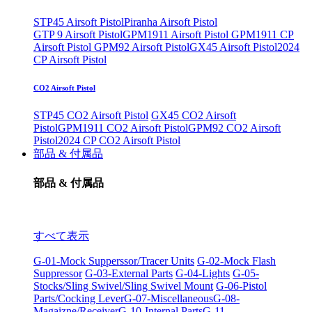
STP45 Airsoft Pistol
Piranha Airsoft Pistol
GTP 9 Airsoft Pistol
GPM1911 Airsoft Pistol
GPM1911 CP
Airsoft Pistol
GPM92 Airsoft Pistol
GX45 Airsoft Pistol
2024
CP Airsoft Pistol
CO2 Airsoft Pistol
STP45 CO2 Airsoft Pistol
GX45 CO2 Airsoft
Pistol
GPM1911 CO2 Airsoft Pistol
GPM92 CO2 Airsoft
Pistol
2024 CP CO2 Airsoft Pistol
部品 & 付属品
部品 & 付属品
すべて表示
G-01-Mock Supperssor/Tracer Units
G-02-Mock Flash
Suppressor
G-03-External Parts
G-04-Lights
G-05-
Stocks/Sling Swivel/Sling Swivel Mount
G-06-Pistol
Parts/Cocking Lever
G-07-Miscellaneous
G-08-
Magaizne/Receiver
G-10-Internal Parts
G-11-