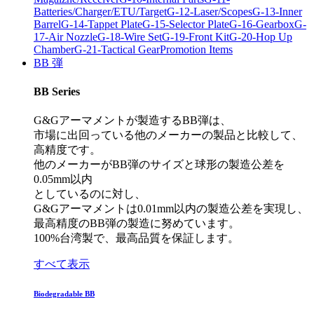
Batteries/Charger/ETU/Target
G-12-Laser/Scopes
G-13-Inner
Barrel
G-14-Tappet Plate
G-15-Selector Plate
G-16-Gearbox
G-
17-Air Nozzle
G-18-Wire Set
G-19-Front Kit
G-20-Hop Up
Chamber
G-21-Tactical Gear
Promotion Items
BB 弾
BB Series
G&Gアーマメントが製造するBB弾は、
市場に出回っている他のメーカーの製品と比較して、
高精度です。
他のメーカーがBB弾のサイズと球形の製造公差を
0.05mm以内
としているのに対し、
G&Gアーマメントは0.01mm以内の製造公差を実現し、
最高精度のBB弾の製造に努めています。
100%台湾製で、最高品質を保証します。
すべて表示
Biodegradable BB