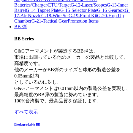
Batteries/Charger/ETU/Target
G-12-Laser/Scopes
G-13-Inner
Barrel
G-14-Tappet Plate
G-15-Selector Plate
G-16-Gearbox
G-
17-Air Nozzle
G-18-Wire Set
G-19-Front Kit
G-20-Hop Up
Chamber
G-21-Tactical Gear
Promotion Items
BB 弾
BB Series
G&Gアーマメントが製造するBB弾は、
市場に出回っている他のメーカーの製品と比較して、
高精度です。
他のメーカーがBB弾のサイズと球形の製造公差を
0.05mm以内
としているのに対し、
G&Gアーマメントは0.01mm以内の製造公差を実現し、
最高精度のBB弾の製造に努めています。
100%台湾製で、最高品質を保証します。
すべて表示
Biodegradable BB