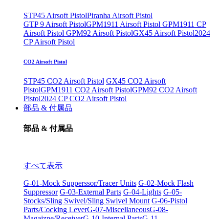
STP45 Airsoft Pistol
Piranha Airsoft Pistol
GTP 9 Airsoft Pistol
GPM1911 Airsoft Pistol
GPM1911 CP
Airsoft Pistol
GPM92 Airsoft Pistol
GX45 Airsoft Pistol
2024
CP Airsoft Pistol
CO2 Airsoft Pistol
STP45 CO2 Airsoft Pistol
GX45 CO2 Airsoft
Pistol
GPM1911 CO2 Airsoft Pistol
GPM92 CO2 Airsoft
Pistol
2024 CP CO2 Airsoft Pistol
部品 & 付属品
部品 & 付属品
すべて表示
G-01-Mock Supperssor/Tracer Units
G-02-Mock Flash
Suppressor
G-03-External Parts
G-04-Lights
G-05-
Stocks/Sling Swivel/Sling Swivel Mount
G-06-Pistol
Parts/Cocking Lever
G-07-Miscellaneous
G-08-
Magaizne/Receiver
G-10-Internal Parts
G-11-