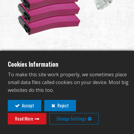
グローバル販売
利点
私たちについて
125R Metal Mid-cap
競技会とイベント
Cookies Information
Magazine for GR16 (Pink)
サポート
To make this site work properly, we sometimes place
5pcs+Magazine Style 420R
small data files called cookies on your device. Most big
サインイン
websites do this too.
BB Loader (Transparent)
繁體中文
English (US)
Accept
Reject
1pc /pack
Read More
Change Settings
Français
日本語
G-08-157-1
русский язык
Español