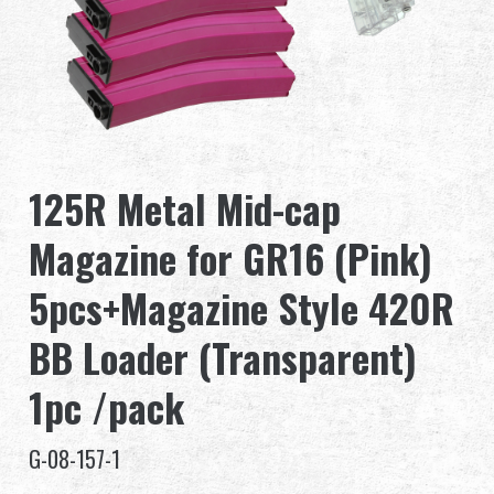
全球經銷
品牌優勢
關於怪怪
125R Metal Mid-cap
活動與報導
Magazine for GR16 (Pink)
支援服務
5pcs+Magazine Style 420R
登入
BB Loader (Transparent)
繁體中文
English (US)
1pc /pack
Français
日本語
G-08-157-1
русский язык
Español