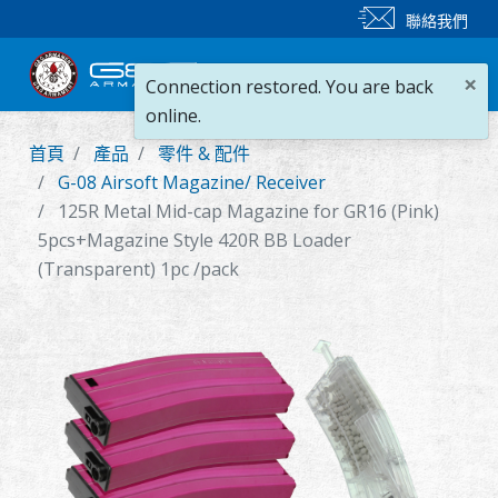
聯絡我們
×
Connection restored. You are back
online.
首頁
產品
零件 & 配件
新產品
G-08 Airsoft Magazine/ Receiver
125R Metal Mid-cap Magazine for GR16 (Pink)
步槍
5pcs+Magazine Style 420R BB Loader
(Transparent) 1pc /pack
手槍
零件 & 配件
BB 彈
射擊訓練系列