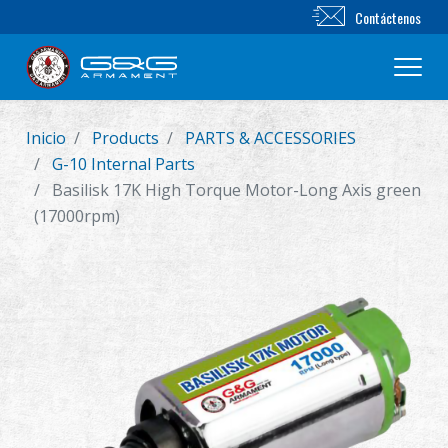
Contáctenos
Inicio
Products
PARTS & ACCESSORIES
Nuevo producto
G-10 Internal Parts
Basilisk 17K High Torque Motor-Long Axis green
Airsoft Rifle
(17000rpm)
Pistola de Airsoft
Piezas & Accesorios
BB Series
Sistema de Entrenamiento