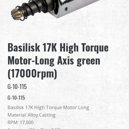
Distribuidor
Ventajas
Sobre nosotros
Basilisk 17K High Torque
Competitions & Event
Motor-Long Axis green
Soporte
(17000rpm)
G-10-115
G-10-115
繁體中文
English (US)
Basilisk 17K High Torque Motor Long
Français
日本語
Material: Alloy Casting
RPM: 17,000
русский язык
Español