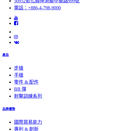
50952彰化縣伸港鄉中華路999號
電話：+886-4-798-9000
產品
步槍
手槍
零件 & 配件
BB 彈
射擊訓練系列
品牌優勢
國際貿易能力
專利 & 創新