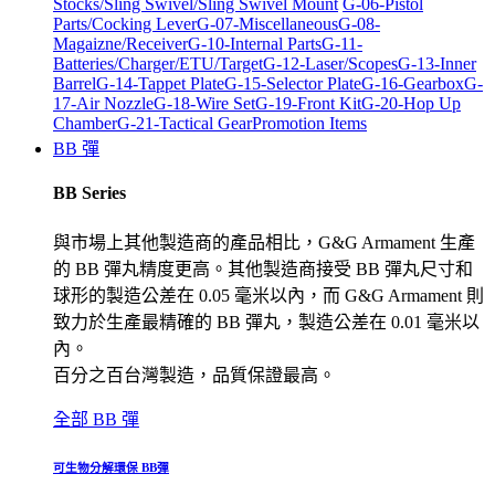
Stocks/Sling Swivel/Sling Swivel Mount
G-06-Pistol
Parts/Cocking Lever
G-07-Miscellaneous
G-08-
Magaizne/Receiver
G-10-Internal Parts
G-11-
Batteries/Charger/ETU/Target
G-12-Laser/Scopes
G-13-Inner
Barrel
G-14-Tappet Plate
G-15-Selector Plate
G-16-Gearbox
G-
17-Air Nozzle
G-18-Wire Set
G-19-Front Kit
G-20-Hop Up
Chamber
G-21-Tactical Gear
Promotion Items
BB 彈
BB Series
與市場上其他製造商的產品相比，G&G Armament 生產
的 BB 彈丸精度更高。其他製造商接受 BB 彈丸尺寸和
球形的製造公差在 0.05 毫米以內，而 G&G Armament 則
致力於生產最精確的 BB 彈丸，製造公差在 0.01 毫米以
內。
百分之百台灣製造，品質保證最高。
全部 BB 彈
可生物分解環保 BB彈