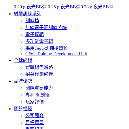
0.20 g 夜光BB彈
0.25 g 夜光BB彈
0.28 g 夜光BB彈
射擊訓練系列
訓練槍
無線電子靶訓練系統
電子鋼靶
多功能電子靶
採用G&G訓練槍單位
G&G Training Development Unit
全球經銷
實體銷售通路
招募經銷夥伴
品牌優勢
國際貿易能力
專利 & 創新
玩家評價
關於怪怪
公司簡介
目標願景