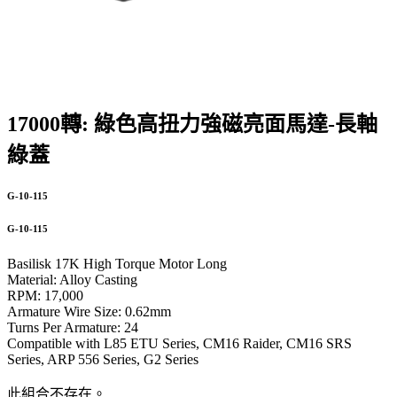
17000轉: 綠色高扭力強磁亮面馬達-長軸
綠蓋
G-10-115
G-10-115
Basilisk 17K High Torque Motor Long
Material: Alloy Casting
RPM: 17,000
Armature Wire Size: 0.62mm
Turns Per Armature: 24
Compatible with L85 ETU Series, CM16 Raider, CM16 SRS
Series, ARP 556 Series, G2 Series
此組合不存在。