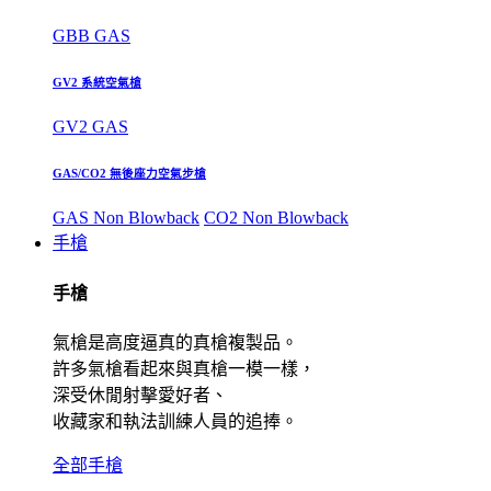
GBB GAS
GV2 系統空氣槍
GV2 GAS
GAS/CO2 無後座力空氣步槍
GAS Non Blowback
CO2 Non Blowback
手槍
手槍
氣槍是高度逼真的真槍複製品。
許多氣槍看起來與真槍一模一樣，
深受休閒射擊愛好者、
收藏家和執法訓練人員的追捧。
全部手槍