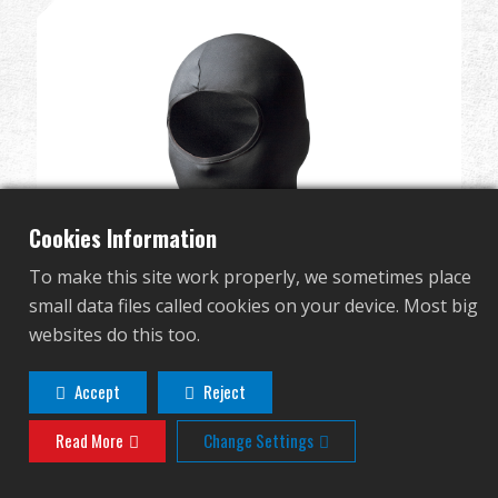
Distribuidor
Ventajas
Sobre nosotros
Competitions & Event
Cookies Information
Soporte
To make this site work properly, we sometimes place
small data files called cookies on your device. Most big
websites do this too.
G&G Facemask (Black)
G-21-001
繁體中文
English (US)
Accept
Reject
Read More
Change Settings
Français
日本語
русский язык
Español