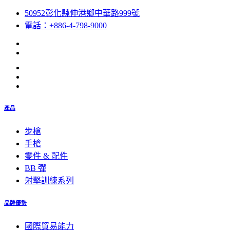
50952彰化縣伸港鄉中華路999號
電話：+886-4-798-9000
產品
步槍
手槍
零件 & 配件
BB 彈
射擊訓練系列
品牌優勢
國際貿易能力