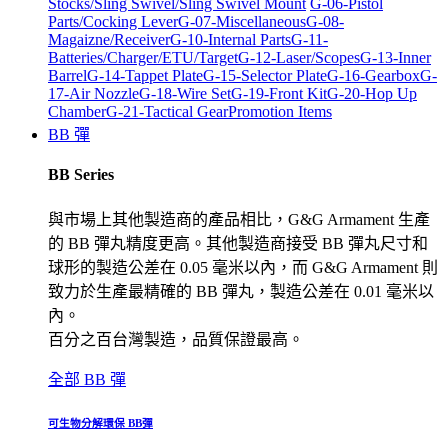
Stocks/Sling Swivel/Sling Swivel Mount
G-06-Pistol
Parts/Cocking Lever
G-07-Miscellaneous
G-08-
Magaizne/Receiver
G-10-Internal Parts
G-11-
Batteries/Charger/ETU/Target
G-12-Laser/Scopes
G-13-Inner
Barrel
G-14-Tappet Plate
G-15-Selector Plate
G-16-Gearbox
G-
17-Air Nozzle
G-18-Wire Set
G-19-Front Kit
G-20-Hop Up
Chamber
G-21-Tactical Gear
Promotion Items
BB 彈
BB Series
與市場上其他製造商的產品相比，G&G Armament 生產
的 BB 彈丸精度更高。其他製造商接受 BB 彈丸尺寸和
球形的製造公差在 0.05 毫米以內，而 G&G Armament 則
致力於生產最精確的 BB 彈丸，製造公差在 0.01 毫米以
內。
百分之百台灣製造，品質保證最高。
全部 BB 彈
可生物分解環保 BB彈