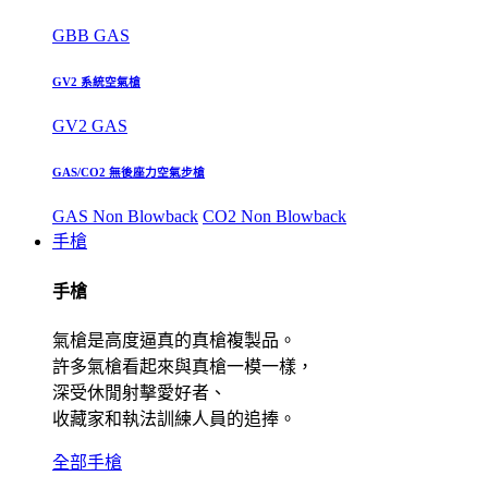
GBB GAS
GV2 系統空氣槍
GV2 GAS
GAS/CO2 無後座力空氣步槍
GAS Non Blowback
CO2 Non Blowback
手槍
手槍
氣槍是高度逼真的真槍複製品。
許多氣槍看起來與真槍一模一樣，
深受休閒射擊愛好者、
收藏家和執法訓練人員的追捧。
全部手槍