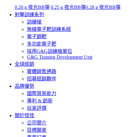
0.20 g 夜光BB彈
0.25 g 夜光BB彈
0.28 g 夜光BB彈
射擊訓練系列
訓練槍
無線電子靶訓練系統
電子鋼靶
多功能電子靶
採用G&G訓練槍單位
G&G Training Development Unit
全球經銷
實體銷售通路
招募經銷夥伴
品牌優勢
國際貿易能力
專利 & 創新
玩家評價
關於怪怪
公司簡介
目標願景