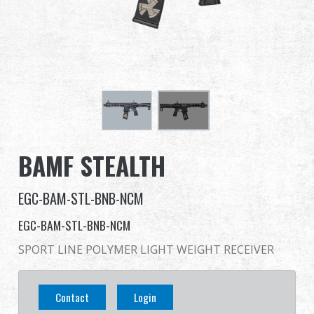
Distribuidor
Ventajas
Sobre nosotros
Competitions & Event
BAMF STEALTH
Soporte
EGC-BAM-STL-BNB-NCM
Identificarse
EGC-BAM-STL-BNB-NCM
繁體中文
English (US)
SPORT LINE POLYMER LIGHT WEIGHT RECEIVER
Français
日本語
Contact
Login
русский язык
Español