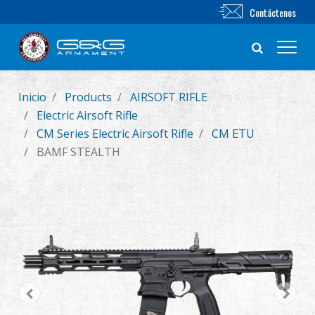
Contáctenos
Inicio
Products
AIRSOFT RIFLE
Nuevo producto
Electric Airsoft Rifle
CM Series Electric Airsoft Rifle
CM ETU
Airsoft Rifle
BAMF STEALTH
Pistola de Airsoft
Piezas & Accesorios
BB Series
Sistema de Entrenamiento