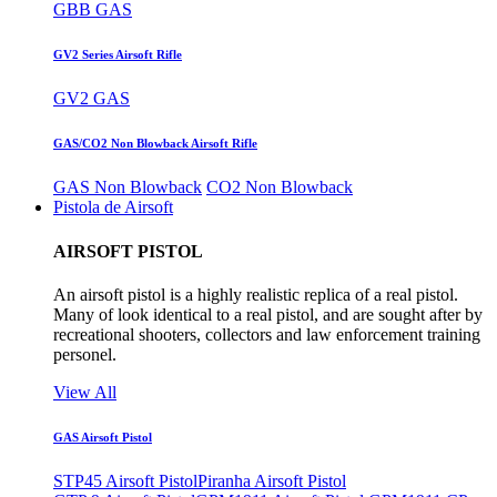
GBB GAS
GV2 Series Airsoft Rifle
GV2 GAS
GAS/CO2 Non Blowback Airsoft Rifle
GAS Non Blowback
CO2 Non Blowback
Pistola de Airsoft
AIRSOFT PISTOL
An airsoft pistol is a highly realistic replica of a real pistol.
Many of look identical to a real pistol, and are sought after by
recreational shooters, collectors and law enforcement training
personel.
View All
GAS Airsoft Pistol
STP45 Airsoft Pistol
Piranha Airsoft Pistol