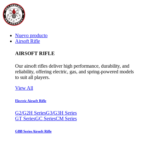
Nuevo producto
Airsoft Rifle
AIRSOFT RIFLE
Our airsoft rifles deliver high performance, durability, and
reliability, offering electric, gas, and spring-powered models
to suit all players.
View All
Electric Airsoft Rifle
G2/G2H Series
G3/G3H Series
GT Series
GC Series
CM Series
GBB Series Airsoft Rifle