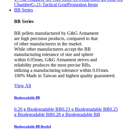
Chamber
G-21-Tactical Gear
Promotion Items
BB Series
BB Series
BB pellets manufactured by G&G Armament
are high precision products, compared to that
of other manufacturers in the market.
While other manufacturers accept the BB
manufacturing tolerance of size and sphere
within 0.05mm, G&G Armament strives and
reliability produces the most precise BBs,
utilizing a manufacturing tolerance within 0.01mm.
100% Made in Taiwan and highest quality guaranteed.
View All
Biodegradable BB
0.20 g Biodegradable BB
0.23 g Biodegradable BB
0.25
g Biodegradable BB
0.28 g Biodegradable BB
Biodegradable BB Bottled