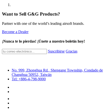
Want to Sell G&G Products?
Partner with one of the world’s leading airsoft brands.
Become a Dealer
¡Nunca te lo pierdas! ¡Únete a nuestro boletín hoy!
Suscribirse
Gracias
No. 999, Zhonghua Rd., Shengang Township, Condado de
Changhua 50952, Taiwán
Tel: +886-4-798-9000