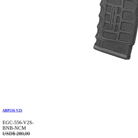
ARP556 V2S
EGC-556-V2S-
BNB-NCM
USD$
280,00