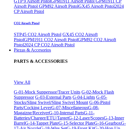
GTP 9 Airsoft Pistol
GPM1911 Airsoft Pistol
GPM1911 CP
Airsoft Pistol
GPM92 Airsoft Pistol
GX45 Airsoft Pistol
2024
CP Airsoft Pistol
CO2 Airsoft Pistol
STP45 CO2 Airsoft Pistol
GX45 CO2 Airsoft
Pistol
GPM1911 CO2 Airsoft Pistol
GPM92 CO2 Airsoft
Pistol
2024 CP CO2 Airsoft Pistol
Piezas & Accesorios
PARTS & ACCESSORIES
View All
G-01-Mock Supperssor/Tracer Units
G-02-Mock Flash
Suppressor
G-03-External Parts
G-04-Lights
G-05-
Stocks/Sling Swivel/Sling Swivel Mount
G-06-Pistol
Parts/Cocking Lever
G-07-Miscellaneous
G-08-
Magaizne/Receiver
G-10-Internal Parts
G-11-
Batteries/Charger/ETU/Target
G-12-Laser/Scopes
G-13-Inner
Barrel
G-14-Tappet Plate
G-15-Selector Plate
G-16-Gearbox
G-
17-Air Nozzle
G-18-Wire Set
G-19-Front Kit
G-20-Hop Up