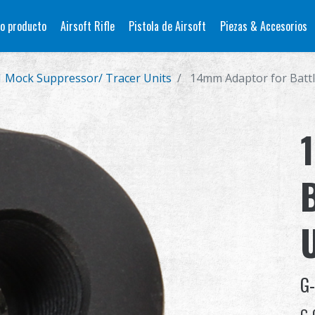
o producto
Airsoft Rifle
Pistola de Airsoft
Piezas & Accesorios
1 Mock Suppressor/ Tracer Units
14mm Adaptor for Battle
G