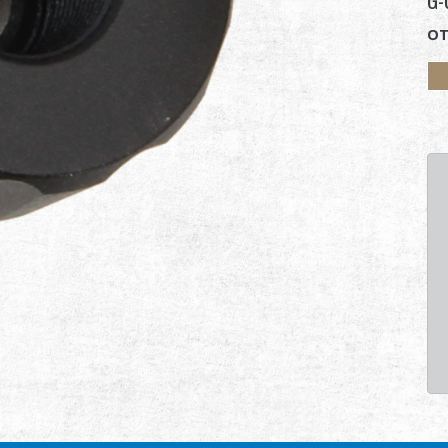
G-
OT