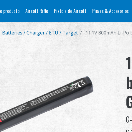
o producto
Airsoft Rifle
Pistola de Airsoft
Piezas & Accesorios
 Batteries / Charger / ETU / Target
11.1V 800mAh Li-Po 
b
G-