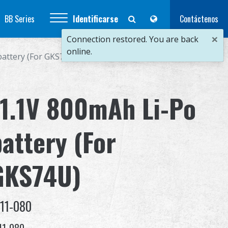
BB Series
Identificarse
Contáctenos
×
Connection restored. You are back
online.
battery (For GKS74U)
11.1V 800mAh Li-Po
attery (For
GKS74U)
11-080