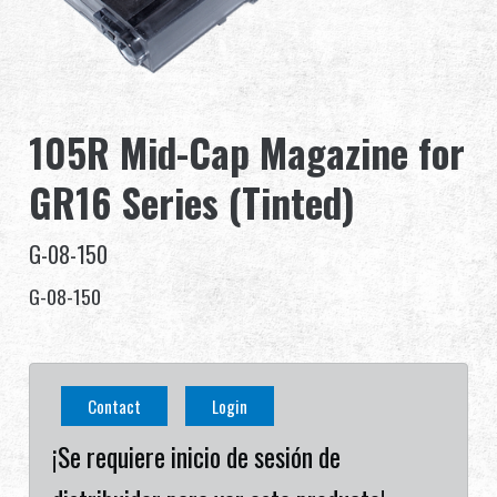
Distribuidor
Ventajas
105R Mid-Cap Magazine for
Sobre nosotros
GR16 Series (Tinted)
Competitions & Event
G-08-150
Soporte
G-08-150
繁體中文
English (US)
Contact
Login
Français
日本語
¡Se requiere inicio de sesión de
русский язык
Español