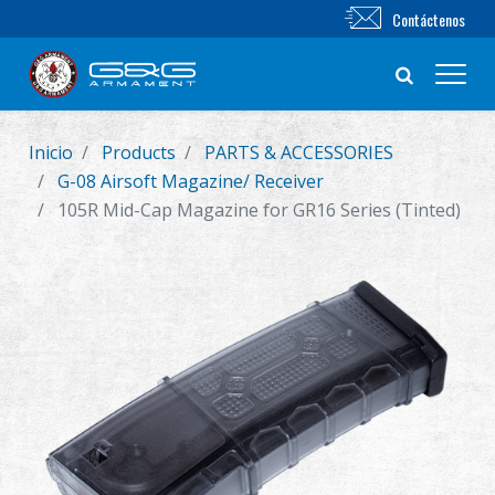
Contáctenos
Inicio
Products
PARTS & ACCESSORIES
Nuevo producto
G-08 Airsoft Magazine/ Receiver
105R Mid-Cap Magazine for GR16 Series (Tinted)
Airsoft Rifle
Pistola de Airsoft
Piezas & Accesorios
BB Series
Sistema de Entrenamiento