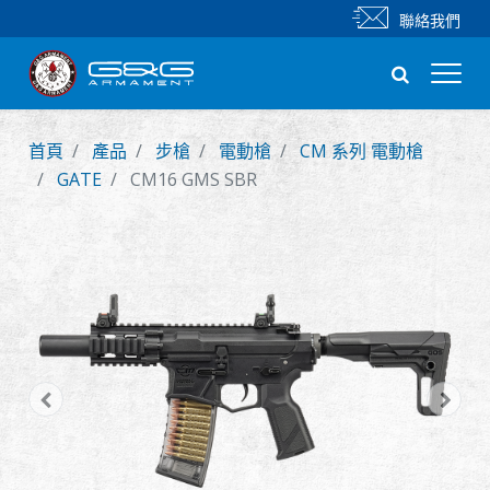
聯絡我們
首頁
產品
步槍
電動槍
CM 系列 電動槍
新產品
GATE
CM16 GMS SBR
步槍
手槍
零件 & 配件
BB 彈
射擊訓練系列