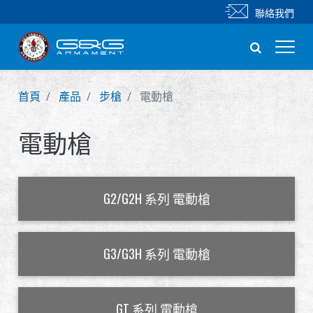
聯絡我們
首頁
產品
步槍
電動槍
新產品
電動槍
步槍
手槍
G2/G2H 系列 電動槍
零件 & 配件
BB 彈
G3/G3H 系列 電動槍
射擊訓練系列
GT 系列 電動槍