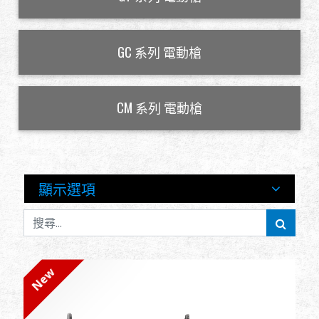
全球經銷
GC 系列 電動槍
品牌優勢
關於怪怪
CM 系列 電動槍
活動與報導
支援服務
顯示選項
登入
繁體中文
English (US)
New
Français
日本語
русский язык
Español