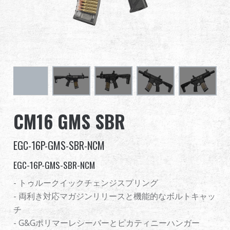
グローバル販売
利点
私たちについて
競技会とイベント
CM16 GMS SBR
サポート
EGC-16P-GMS-SBR-NCM
EGC-16P-GMS-SBR-NCM
繁體中文
English (US)
- トゥルークイックチェンジスプリング
- 両利き対応マガジンリリースと機能的なボルトキャッ
Français
日本語
チ
- G&Gポリマーレシーバーとピカティニーハンガー
русский язык
Español