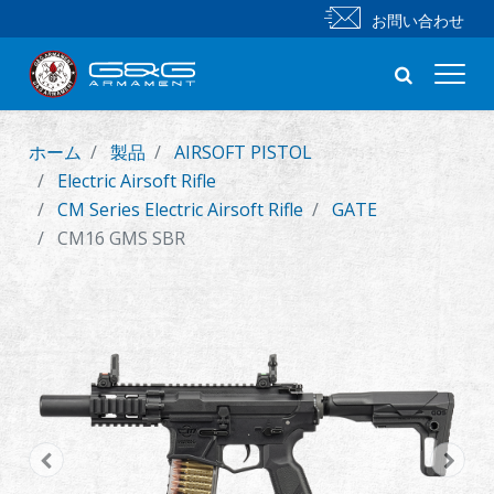
お問い合わせ
ホーム
製品
AIRSOFT PISTOL
新製品
Electric Airsoft Rifle
CM Series Electric Airsoft Rifle
GATE
小銃
CM16 GMS SBR
拳銃
部品 & 付属品
BB 弾
射撃訓練シリーズ