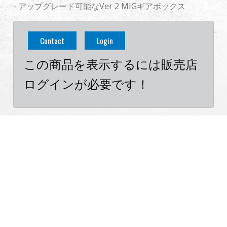
- アップグレード可能なVer 2 MIGギアボックス
Contact
Login
この商品を表示するには販売店
ログインが必要です！
Cookies Information
仕様
ダウンロード
関連製品
To make this site work properly, we sometimes
place small data files called cookies on your device.
Most big websites do this too.
仕様
Accept
Reject
Read More
Change Settings