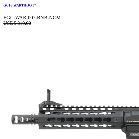
GC16 WARTHOG 7”
EGC-WAR-007-BNB-NCM
USD$
310.00