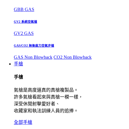
GBB GAS
GV2 系統空氣槍
GV2 GAS
GAS/CO2 無後座力空氣步槍
GAS Non Blowback
CO2 Non Blowback
手槍
手槍
氣槍是高度逼真的真槍複製品。
許多氣槍看起來與真槍一模一樣，
深受休閒射擊愛好者、
收藏家和執法訓練人員的追捧。
全部手槍