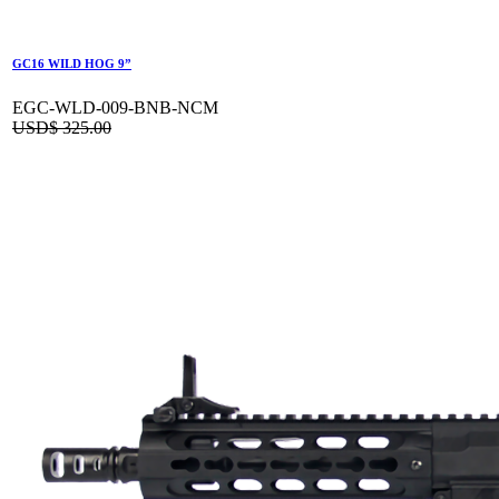
GC16 WILD HOG 9”
EGC-WLD-009-BNB-NCM
USD$
325.00