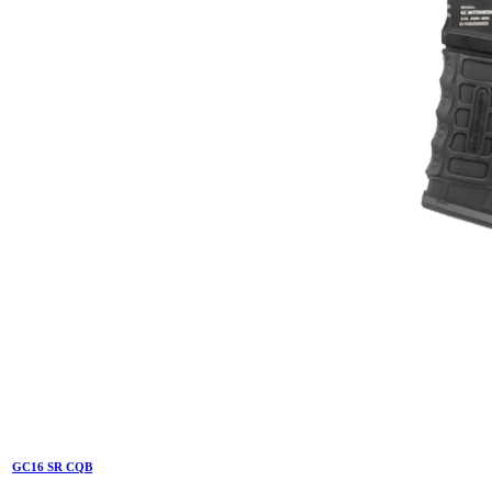
GC16 SR CQB