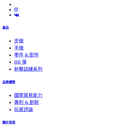
產品
步槍
手槍
零件 & 配件
BB 彈
射擊訓練系列
品牌優勢
國際貿易能力
專利 & 創新
玩家評論
關於怪怪