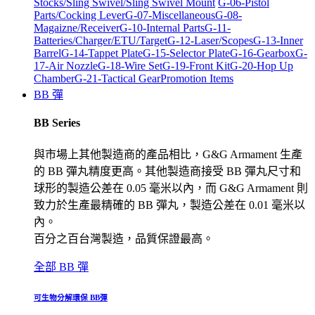
Stocks/Sling Swivel/Sling Swivel Mount
G-06-Pistol
Parts/Cocking Lever
G-07-Miscellaneous
G-08-
Magaizne/Receiver
G-10-Internal Parts
G-11-
Batteries/Charger/ETU/Target
G-12-Laser/Scopes
G-13-Inner
Barrel
G-14-Tappet Plate
G-15-Selector Plate
G-16-Gearbox
G-
17-Air Nozzle
G-18-Wire Set
G-19-Front Kit
G-20-Hop Up
Chamber
G-21-Tactical Gear
Promotion Items
BB 彈
BB Series
與市場上其他製造商的產品相比，G&G Armament 生產
的 BB 彈丸精度更高。其他製造商接受 BB 彈丸尺寸和
球形的製造公差在 0.05 毫米以內，而 G&G Armament 則
致力於生產最精確的 BB 彈丸，製造公差在 0.01 毫米以
內。
百分之百台灣製造，品質保證最高。
全部 BB 彈
可生物分解環保 BB彈