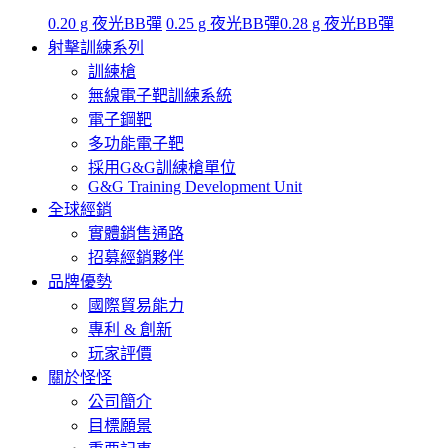
0.20 g 夜光BB彈
0.25 g 夜光BB彈
0.28 g 夜光BB彈
射擊訓練系列
訓練槍
無線電子靶訓練系統
電子鋼靶
多功能電子靶
採用G&G訓練槍單位
G&G Training Development Unit
全球經銷
實體銷售通路
招募經銷夥伴
品牌優勢
國際貿易能力
專利 & 創新
玩家評價
關於怪怪
公司簡介
目標願景