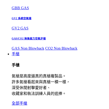
GBB GAS
GV2 系統空氣槍
GV2 GAS
GAS/CO2 無後座力空氣步槍
GAS Non Blowback
CO2 Non Blowback
手槍
手槍
氣槍是高度逼真的真槍複製品。
許多氣槍看起來與真槍一模一樣，
深受休閒射擊愛好者、
收藏家和執法訓練人員的追捧。
全部手槍