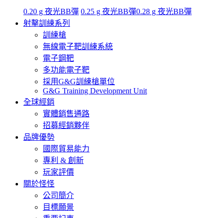
0.20 g 夜光BB彈
0.25 g 夜光BB彈
0.28 g 夜光BB彈
射擊訓練系列
訓練槍
無線電子靶訓練系統
電子鋼靶
多功能電子靶
採用G&G訓練槍單位
G&G Training Development Unit
全球經銷
實體銷售通路
招募經銷夥伴
品牌優勢
國際貿易能力
專利 & 創新
玩家評價
關於怪怪
公司簡介
目標願景