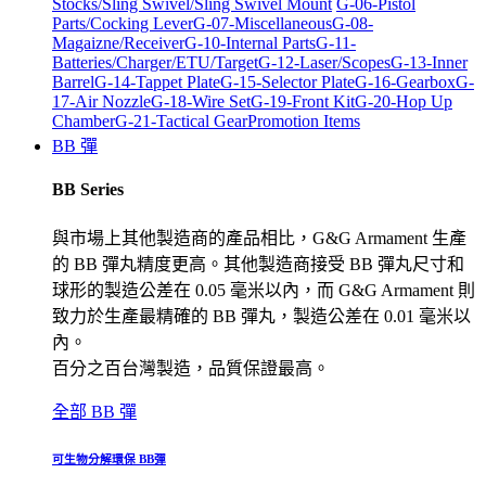
Stocks/Sling Swivel/Sling Swivel Mount
G-06-Pistol
Parts/Cocking Lever
G-07-Miscellaneous
G-08-
Magaizne/Receiver
G-10-Internal Parts
G-11-
Batteries/Charger/ETU/Target
G-12-Laser/Scopes
G-13-Inner
Barrel
G-14-Tappet Plate
G-15-Selector Plate
G-16-Gearbox
G-
17-Air Nozzle
G-18-Wire Set
G-19-Front Kit
G-20-Hop Up
Chamber
G-21-Tactical Gear
Promotion Items
BB 彈
BB Series
與市場上其他製造商的產品相比，G&G Armament 生產
的 BB 彈丸精度更高。其他製造商接受 BB 彈丸尺寸和
球形的製造公差在 0.05 毫米以內，而 G&G Armament 則
致力於生產最精確的 BB 彈丸，製造公差在 0.01 毫米以
內。
百分之百台灣製造，品質保證最高。
全部 BB 彈
可生物分解環保 BB彈