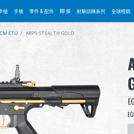
步槍
手槍
零件 & 配件
BB 彈
射擊訓練系列
全球經銷
CM ETU
ARP9 STEALTH GOLD
E
EG