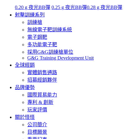
0.20 g 夜光BB彈
0.25 g 夜光BB彈
0.28 g 夜光BB彈
射擊訓練系列
訓練槍
無線電子靶訓練系統
電子鋼靶
多功能電子靶
採用G&G訓練槍單位
G&G Training Development Unit
全球經銷
實體銷售通路
招募經銷夥伴
品牌優勢
國際貿易能力
專利 & 創新
玩家評價
關於怪怪
公司簡介
目標願景