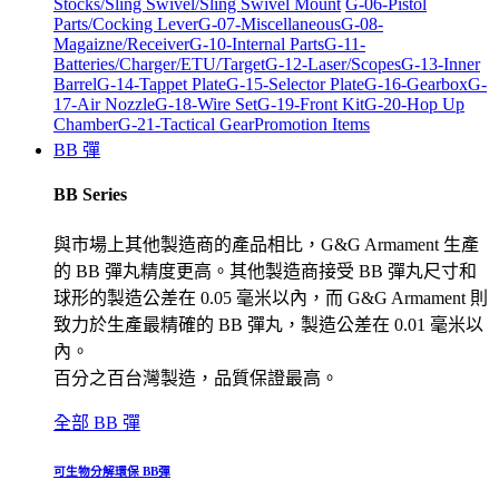
Stocks/Sling Swivel/Sling Swivel Mount
G-06-Pistol
Parts/Cocking Lever
G-07-Miscellaneous
G-08-
Magaizne/Receiver
G-10-Internal Parts
G-11-
Batteries/Charger/ETU/Target
G-12-Laser/Scopes
G-13-Inner
Barrel
G-14-Tappet Plate
G-15-Selector Plate
G-16-Gearbox
G-
17-Air Nozzle
G-18-Wire Set
G-19-Front Kit
G-20-Hop Up
Chamber
G-21-Tactical Gear
Promotion Items
BB 彈
BB Series
與市場上其他製造商的產品相比，G&G Armament 生產
的 BB 彈丸精度更高。其他製造商接受 BB 彈丸尺寸和
球形的製造公差在 0.05 毫米以內，而 G&G Armament 則
致力於生產最精確的 BB 彈丸，製造公差在 0.01 毫米以
內。
百分之百台灣製造，品質保證最高。
全部 BB 彈
可生物分解環保 BB彈