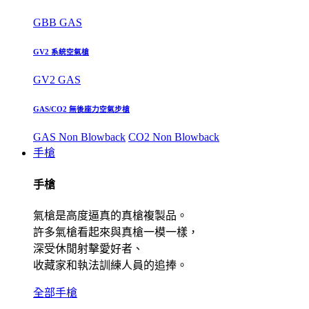
GBB GAS
GV2 系統空氣槍
GV2 GAS
GAS/CO2 無後座力空氣步槍
GAS Non Blowback
CO2 Non Blowback
手槍
手槍
氣槍是高度逼真的真槍複製品。
許多氣槍看起來與真槍一模一樣，
深受休閒射擊愛好者、
收藏家和執法訓練人員的追捧。
全部手槍