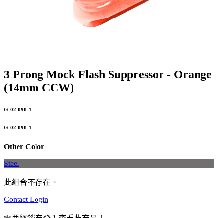
3 Prong Mock Flash Suppressor - Orange
(14mm CCW)
G-02-098-1
G-02-098-1
Other Color
Steel
此組合不存在。
Contact
Login