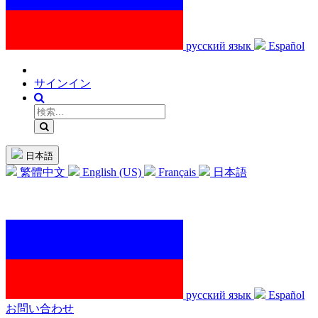
русский язык
Español
サインイン
日本語
繁體中文
English (US)
Français
日本語
русский язык
Español
お問い合わせ