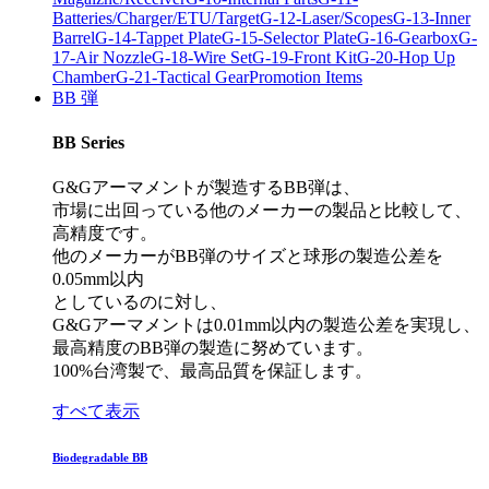
Batteries/Charger/ETU/Target
G-12-Laser/Scopes
G-13-Inner
Barrel
G-14-Tappet Plate
G-15-Selector Plate
G-16-Gearbox
G-
17-Air Nozzle
G-18-Wire Set
G-19-Front Kit
G-20-Hop Up
Chamber
G-21-Tactical Gear
Promotion Items
BB 弾
BB Series
G&Gアーマメントが製造するBB弾は、
市場に出回っている他のメーカーの製品と比較して、
高精度です。
他のメーカーがBB弾のサイズと球形の製造公差を
0.05mm以内
としているのに対し、
G&Gアーマメントは0.01mm以内の製造公差を実現し、
最高精度のBB弾の製造に努めています。
100%台湾製で、最高品質を保証します。
すべて表示
Biodegradable BB