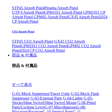
STP45 Airsoft Pistol
Piranha Airsoft Pistol
GTP 9 Airsoft Pistol
GPM1911 Airsoft Pistol
GPM1911 CP
Airsoft Pistol
GPM92 Airsoft Pistol
GX45 Airsoft Pistol
2024
CP Airsoft Pistol
CO2 Airsoft Pistol
STP45 CO2 Airsoft Pistol
GX45 CO2 Airsoft
Pistol
GPM1911 CO2 Airsoft Pistol
GPM92 CO2 Airsoft
Pistol
2024 CP CO2 Airsoft Pistol
部品 & 付属品
部品 & 付属品
すべて表示
G-01-Mock Supperssor/Tracer Units
G-02-Mock Flash
Suppressor
G-03-External Parts
G-04-Lights
G-05-
Stocks/Sling Swivel/Sling Swivel Mount
G-06-Pistol
Parts/Cocking Lever
G-07-Miscellaneous
G-08-
Magaizne/Receiver
G-10-Internal Parts
G-11-