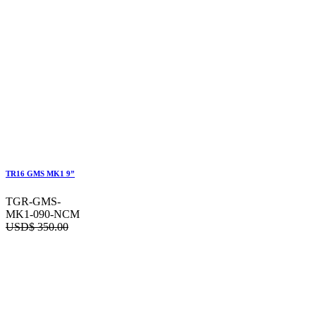
TR16 GMS MK1 9”
TGR-GMS-
MK1-090-NCM
USD$
350.00