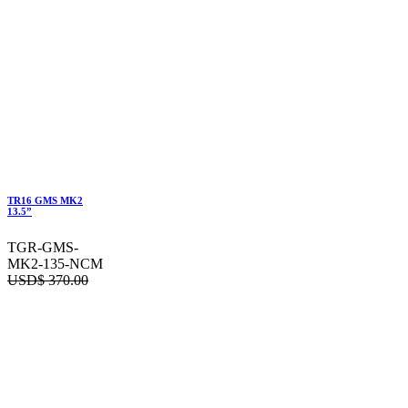
TR16 GMS MK2
13.5”
TGR-GMS-
MK2-135-NCM
USD$
370.00