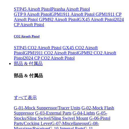
STP45 Airsoft Pistol
Piranha Airsoft Pistol
GTP 9 Airsoft Pistol
GPM1911 Airsoft Pistol
GPM1911 CP
Airsoft Pistol
GPM92 Airsoft Pistol
GX45 Airsoft Pistol
2024
CP Airsoft Pistol
CO2 Airsoft Pistol
STP45 CO2 Airsoft Pistol
GX45 CO2 Airsoft
Pistol
GPM1911 CO2 Airsoft Pistol
GPM92 CO2 Airsoft
Pistol
2024 CP CO2 Airsoft Pistol
部品 & 付属品
部品 & 付属品
すべて表示
G-01-Mock Supperssor/Tracer Units
G-02-Mock Flash
Suppressor
G-03-External Parts
G-04-Lights
G-05-
Stocks/Sling Swivel/Sling Swivel Mount
G-06-Pistol
Parts/Cocking Lever
G-07-Miscellaneous
G-08-
Magaizne/Receiver
G-10-Internal Parts
G-11-