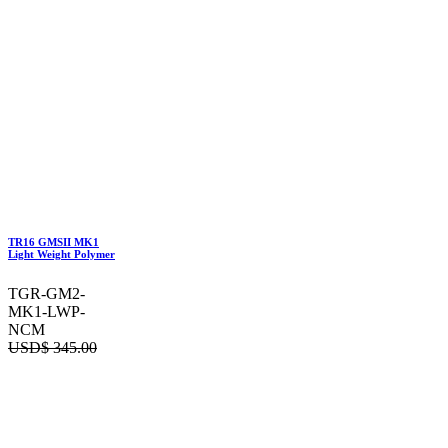
TR16 GMSII MK1
Light Weight Polymer
TGR-GM2-
MK1-LWP-
NCM
USD$
345.00