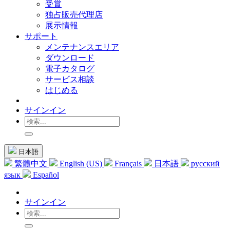
受賞
独占販売代理店
展示情報
サポート
メンテナンスエリア
ダウンロード
電子カタログ
サービス相談
はじめる
サインイン
日本語
繁體中文
English (US)
Français
日本語
русский
язык
Español
サインイン