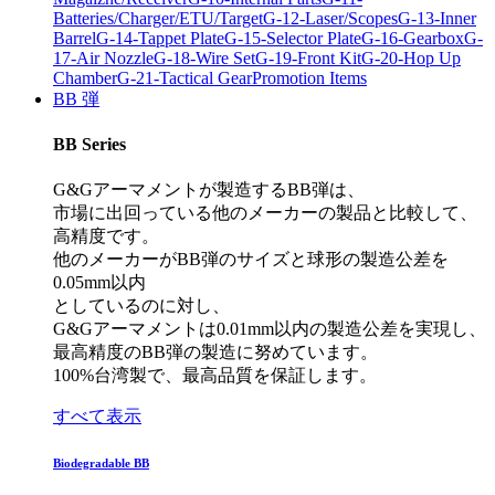
Batteries/Charger/ETU/Target
G-12-Laser/Scopes
G-13-Inner
Barrel
G-14-Tappet Plate
G-15-Selector Plate
G-16-Gearbox
G-
17-Air Nozzle
G-18-Wire Set
G-19-Front Kit
G-20-Hop Up
Chamber
G-21-Tactical Gear
Promotion Items
BB 弾
BB Series
G&Gアーマメントが製造するBB弾は、
市場に出回っている他のメーカーの製品と比較して、
高精度です。
他のメーカーがBB弾のサイズと球形の製造公差を
0.05mm以内
としているのに対し、
G&Gアーマメントは0.01mm以内の製造公差を実現し、
最高精度のBB弾の製造に努めています。
100%台湾製で、最高品質を保証します。
すべて表示
Biodegradable BB