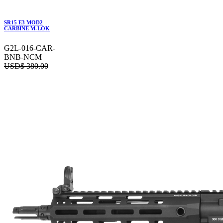
SR15 E3 MOD2
CARBINE M-LOK
G2L-016-CAR-
BNB-NCM
USD$
380.00