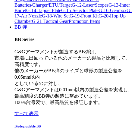
Batteries/Charger/ETU/Target
G-12-Laser/Scopes
G-13-Inner
Barrel
G-14-Tappet Plate
G-15-Selector Plate
G-16-Gearbox
G-
17-Air Nozzle
G-18-Wire Set
G-19-Front Kit
G-20-Hop Up
Chamber
G-21-Tactical Gear
Promotion Items
BB 弾
BB Series
G&Gアーマメントが製造するBB弾は、
市場に出回っている他のメーカーの製品と比較して、
高精度です。
他のメーカーがBB弾のサイズと球形の製造公差を
0.05mm以内
としているのに対し、
G&Gアーマメントは0.01mm以内の製造公差を実現し、
最高精度のBB弾の製造に努めています。
100%台湾製で、最高品質を保証します。
すべて表示
Biodegradable BB