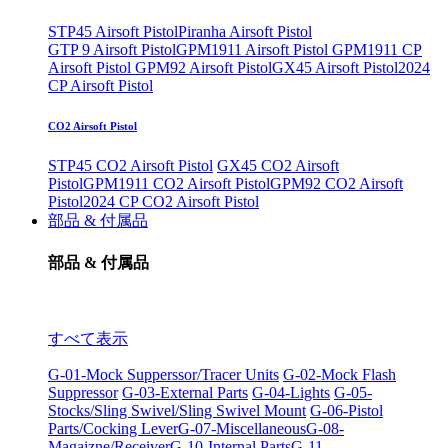
STP45 Airsoft Pistol
Piranha Airsoft Pistol
GTP 9 Airsoft Pistol
GPM1911 Airsoft Pistol
GPM1911 CP
Airsoft Pistol
GPM92 Airsoft Pistol
GX45 Airsoft Pistol
2024
CP Airsoft Pistol
CO2 Airsoft Pistol
STP45 CO2 Airsoft Pistol
GX45 CO2 Airsoft
Pistol
GPM1911 CO2 Airsoft Pistol
GPM92 CO2 Airsoft
Pistol
2024 CP CO2 Airsoft Pistol
部品 & 付属品
部品 & 付属品
すべて表示
G-01-Mock Supperssor/Tracer Units
G-02-Mock Flash
Suppressor
G-03-External Parts
G-04-Lights
G-05-
Stocks/Sling Swivel/Sling Swivel Mount
G-06-Pistol
Parts/Cocking Lever
G-07-Miscellaneous
G-08-
Magaizne/Receiver
G-10-Internal Parts
G-11-