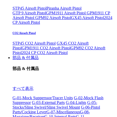
STP45 Airsoft Pistol
Piranha Airsoft Pistol
GTP 9 Airsoft Pistol
GPM1911 Airsoft Pistol
GPM1911 CP
Airsoft Pistol
GPM92 Airsoft Pistol
GX45 Airsoft Pistol
2024
CP Airsoft Pistol
CO2 Airsoft Pistol
STP45 CO2 Airsoft Pistol
GX45 CO2 Airsoft
Pistol
GPM1911 CO2 Airsoft Pistol
GPM92 CO2 Airsoft
Pistol
2024 CP CO2 Airsoft Pistol
部品 & 付属品
部品 & 付属品
すべて表示
G-01-Mock Supperssor/Tracer Units
G-02-Mock Flash
Suppressor
G-03-External Parts
G-04-Lights
G-05-
Stocks/Sling Swivel/Sling Swivel Mount
G-06-Pistol
Parts/Cocking Lever
G-07-Miscellaneous
G-08-
Magaizne/Receiver
G-10-Internal Parts
G-11-