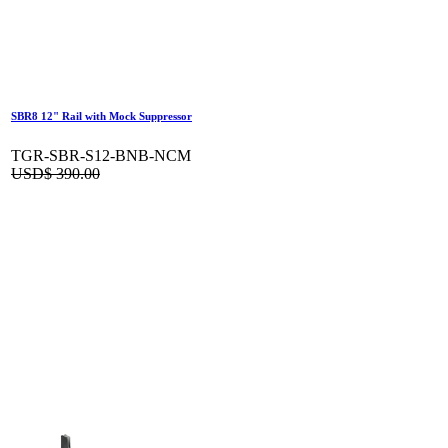
SBR8 12" Rail with Mock Suppressor
TGR-SBR-S12-BNB-NCM
USD$
390.00