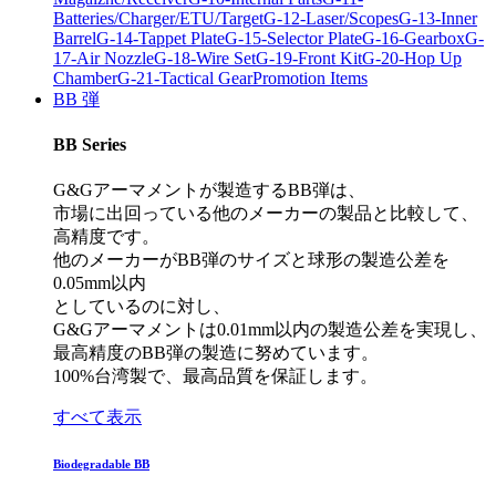
Batteries/Charger/ETU/Target
G-12-Laser/Scopes
G-13-Inner
Barrel
G-14-Tappet Plate
G-15-Selector Plate
G-16-Gearbox
G-
17-Air Nozzle
G-18-Wire Set
G-19-Front Kit
G-20-Hop Up
Chamber
G-21-Tactical Gear
Promotion Items
BB 弾
BB Series
G&Gアーマメントが製造するBB弾は、
市場に出回っている他のメーカーの製品と比較して、
高精度です。
他のメーカーがBB弾のサイズと球形の製造公差を
0.05mm以内
としているのに対し、
G&Gアーマメントは0.01mm以内の製造公差を実現し、
最高精度のBB弾の製造に努めています。
100%台湾製で、最高品質を保証します。
すべて表示
Biodegradable BB