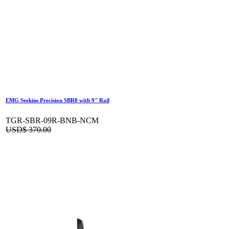
EMG Seekins Precision SBR8 with 9" Rail
TGR-SBR-09R-BNB-NCM
USD$
370.00