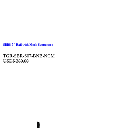
SBR8 7" Rail with Mock Suppressor
TGR-SBR-S07-BNB-NCM
USD$
380.00