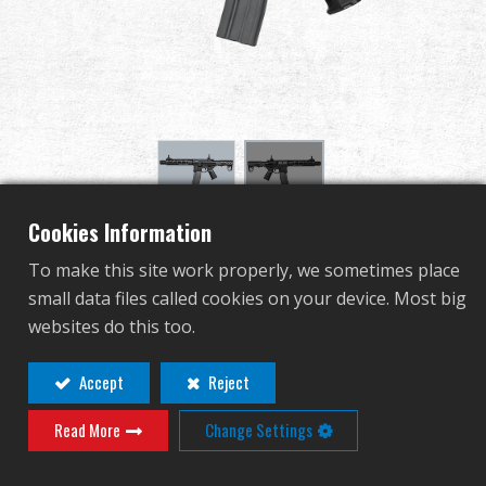
グローバル販売
利点
私たちについて
競技会とイベント
Cookies Information
SBR8 9" Rail with Mock
サポート
To make this site work properly, we sometimes place
Suppressor
small data files called cookies on your device. Most big
サインイン
websites do this too.
TGR-SBR-S09-BNB-NCM
繁體中文
English (US)
Accept
Reject
TGR-SBR-S09-BNB-NCM
Read More
Change Settings
Français
日本語
その他の色
русский язык
Español