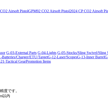
O2 Airsoft Pistol
GPM92 CO2 Airsoft Pistol
2024 CP CO2 Airsoft Pis
ssor
G-03-External Parts
G-04-Lights
G-05-Stocks/Sling Swivel/Sling
-Batteries/Charger/ETU/Target
G-12-Laser/Scopes
G-13-Inner Barrel
G-
21-Tactical Gear
Promotion Items
精度です。
m以内