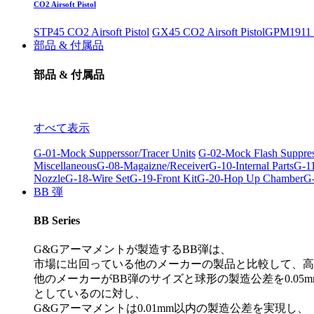
CO2 Airsoft Pistol
STP45 CO2 Airsoft Pistol
GX45 CO2 Airsoft Pistol
GPM1911 C
部品 & 付属品
部品 & 付属品
すべて表示
G-01-Mock Supperssor/Tracer Units
G-02-Mock Flash Suppre
Miscellaneous
G-08-Magaizne/Receiver
G-10-Internal Parts
G-11
Nozzle
G-18-Wire Set
G-19-Front Kit
G-20-Hop Up Chamber
G-
BB 弾
BB Series
G&Gアーマメントが製造するBB弾は、
市場に出回っている他のメーカーの製品と比較して、高
他のメーカーがBB弾のサイズと球形の製造公差を0.05m
としているのに対し、
G&Gアーマメントは0.01mm以内の製造公差を実現し、