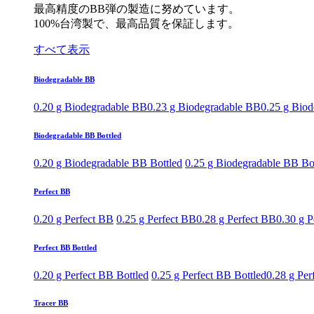
最高精度のBB弾の製造に努めています。
100%台湾製で、最高品質を保証します。
すべて表示
Biodegradable BB
0.20 g Biodegradable BB
0.23 g Biodegradable BB
0.25 g Bio
Biodegradable BB Bottled
0.20 g Biodegradable BB Bottled
0.25 g Biodegradable BB Bo
Perfect BB
0.20 g Perfect BB
0.25 g Perfect BB
0.28 g Perfect BB
0.30 g P
Perfect BB Bottled
0.20 g Perfect BB Bottled
0.25 g Perfect BB Bottled
0.28 g Per
Tracer BB