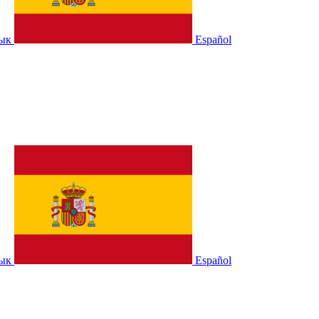
зык
Español
зык
Español