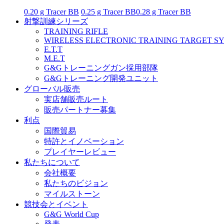
0.20 g Tracer BB
0.25 g Tracer BB
0.28 g Tracer BB
射撃訓練シリーズ
TRAINING RIFLE
WIRELESS ELECTRONIC TRAINING TARGET S
E.T.T
M.E.T
G&Gトレーニングガン採用部隊
G&Gトレーニング開発ユニット
グローバル販売
実店舗販売ルート
販売パートナー募集
利点
国際貿易
特許とイノベーション
プレイヤーレビュー
私たちについて
会社概要
私たちのビジョン
マイルストーン
競技会とイベント
G&G World Cup
発表