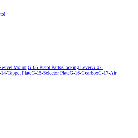
tol
 Swivel Mount
G-06-Pistol Parts/Cocking Lever
G-07-
14-Tappet Plate
G-15-Selector Plate
G-16-Gearbox
G-17-Air