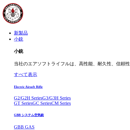
新製品
小銃
小銃
当社のエアソフトライフルは、高性能、耐久性、信頼性
すべて表示
Electric Airsoft Rifle
G2/G2H Series
G3/G3H Series
GT Series
GC Series
CM Series
GBB システム空気銃
GBB GAS