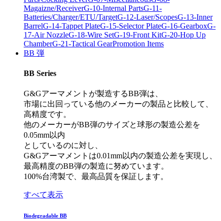
Magaizne/Receiver
G-10-Internal Parts
G-11-
Batteries/Charger/ETU/Target
G-12-Laser/Scopes
G-13-Inner
Barrel
G-14-Tappet Plate
G-15-Selector Plate
G-16-Gearbox
G-
17-Air Nozzle
G-18-Wire Set
G-19-Front Kit
G-20-Hop Up
Chamber
G-21-Tactical Gear
Promotion Items
BB 弾
BB Series
G&Gアーマメントが製造するBB弾は、
市場に出回っている他のメーカーの製品と比較して、
高精度です。
他のメーカーがBB弾のサイズと球形の製造公差を
0.05mm以内
としているのに対し、
G&Gアーマメントは0.01mm以内の製造公差を実現し、
最高精度のBB弾の製造に努めています。
100%台湾製で、最高品質を保証します。
すべて表示
Biodegradable BB