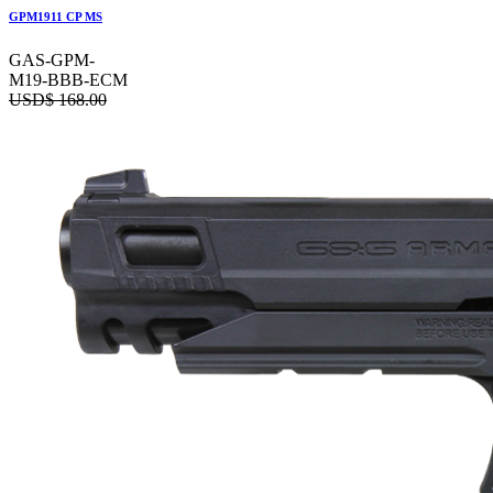
GPM1911 CP MS
GAS-GPM-
M19-BBB-ECM
USD$
168.00