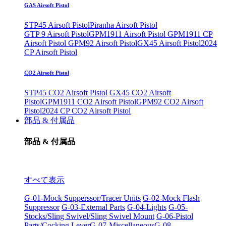
GAS Airsoft Pistol
STP45 Airsoft Pistol
Piranha Airsoft Pistol
GTP 9 Airsoft Pistol
GPM1911 Airsoft Pistol
GPM1911 CP
Airsoft Pistol
GPM92 Airsoft Pistol
GX45 Airsoft Pistol
2024
CP Airsoft Pistol
CO2 Airsoft Pistol
STP45 CO2 Airsoft Pistol
GX45 CO2 Airsoft
Pistol
GPM1911 CO2 Airsoft Pistol
GPM92 CO2 Airsoft
Pistol
2024 CP CO2 Airsoft Pistol
部品 & 付属品
部品 & 付属品
すべて表示
G-01-Mock Supperssor/Tracer Units
G-02-Mock Flash
Suppressor
G-03-External Parts
G-04-Lights
G-05-
Stocks/Sling Swivel/Sling Swivel Mount
G-06-Pistol
Parts/Cocking Lever
G-07-Miscellaneous
G-08-