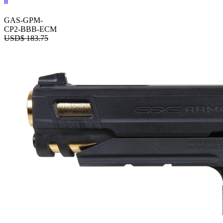
II
GAS-GPM-
CP2-BBB-ECM
USD$
183.75