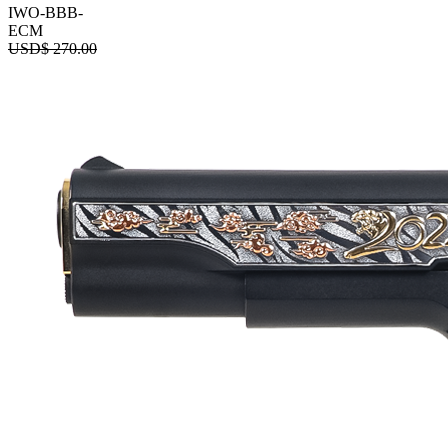
IWO-BBB-
ECM
USD$
270.00