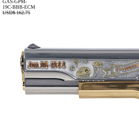
GAS-GPM-
19C-BBB-ECM
USD$
162.75