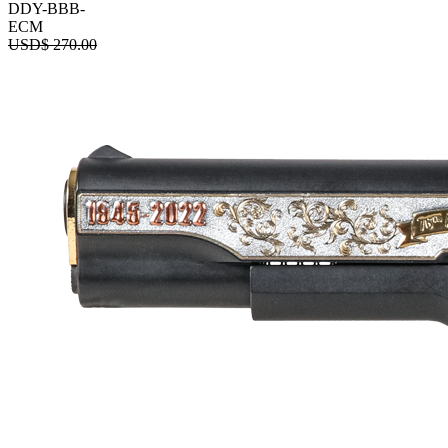
DDY-BBB-
ECM
USD$
270.00