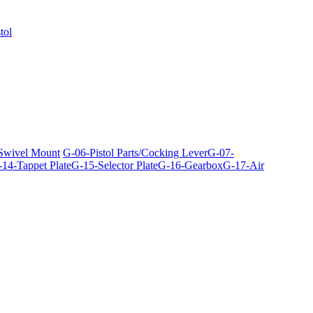
tol
 Swivel Mount
G-06-Pistol Parts/Cocking Lever
G-07-
14-Tappet Plate
G-15-Selector Plate
G-16-Gearbox
G-17-Air