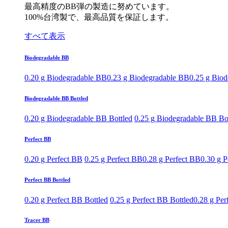
最高精度のBB弾の製造に努めています。
100%台湾製で、最高品質を保証します。
すべて表示
Biodegradable BB
0.20 g Biodegradable BB
0.23 g Biodegradable BB
0.25 g Bio
Biodegradable BB Bottled
0.20 g Biodegradable BB Bottled
0.25 g Biodegradable BB Bo
Perfect BB
0.20 g Perfect BB
0.25 g Perfect BB
0.28 g Perfect BB
0.30 g P
Perfect BB Bottled
0.20 g Perfect BB Bottled
0.25 g Perfect BB Bottled
0.28 g Per
Tracer BB