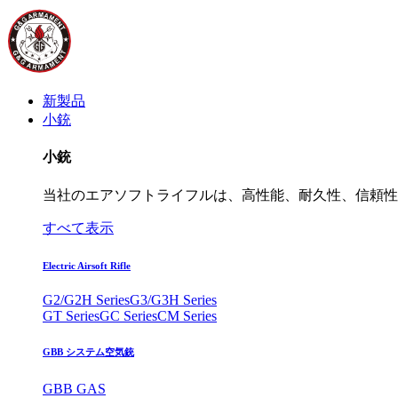
新製品
小銃
小銃
当社のエアソフトライフルは、高性能、耐久性、信頼性
すべて表示
Electric Airsoft Rifle
G2/G2H Series
G3/G3H Series
GT Series
GC Series
CM Series
GBB システム空気銃
GBB GAS