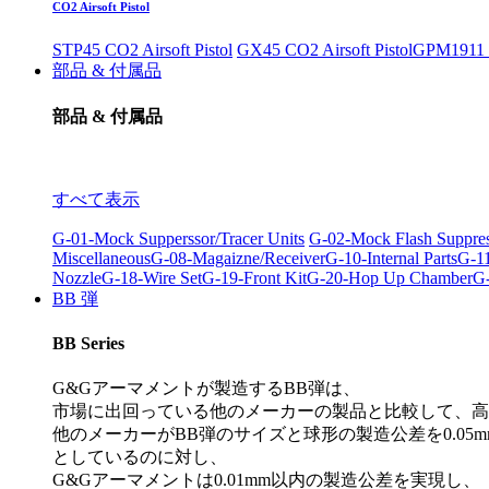
CO2 Airsoft Pistol
STP45 CO2 Airsoft Pistol
GX45 CO2 Airsoft Pistol
GPM1911 C
部品 & 付属品
部品 & 付属品
すべて表示
G-01-Mock Supperssor/Tracer Units
G-02-Mock Flash Suppre
Miscellaneous
G-08-Magaizne/Receiver
G-10-Internal Parts
G-11
Nozzle
G-18-Wire Set
G-19-Front Kit
G-20-Hop Up Chamber
G-
BB 弾
BB Series
G&Gアーマメントが製造するBB弾は、
市場に出回っている他のメーカーの製品と比較して、高
他のメーカーがBB弾のサイズと球形の製造公差を0.05m
としているのに対し、
G&Gアーマメントは0.01mm以内の製造公差を実現し、