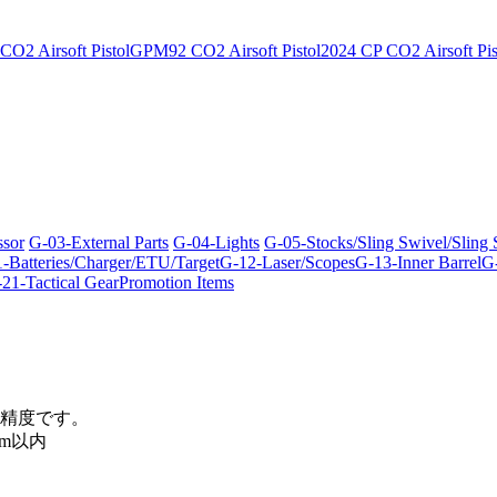
O2 Airsoft Pistol
GPM92 CO2 Airsoft Pistol
2024 CP CO2 Airsoft Pis
ssor
G-03-External Parts
G-04-Lights
G-05-Stocks/Sling Swivel/Sling
-Batteries/Charger/ETU/Target
G-12-Laser/Scopes
G-13-Inner Barrel
G-
21-Tactical Gear
Promotion Items
精度です。
m以内