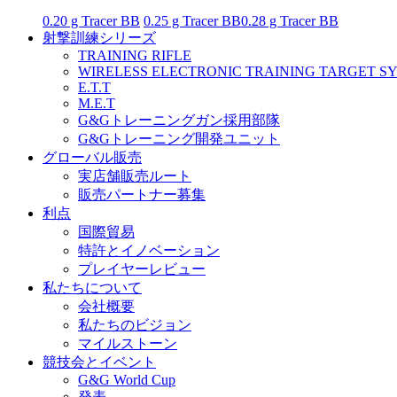
0.20 g Tracer BB
0.25 g Tracer BB
0.28 g Tracer BB
射撃訓練シリーズ
TRAINING RIFLE
WIRELESS ELECTRONIC TRAINING TARGET S
E.T.T
M.E.T
G&Gトレーニングガン採用部隊
G&Gトレーニング開発ユニット
グローバル販売
実店舗販売ルート
販売パートナー募集
利点
国際貿易
特許とイノベーション
プレイヤーレビュー
私たちについて
会社概要
私たちのビジョン
マイルストーン
競技会とイベント
G&G World Cup
発表