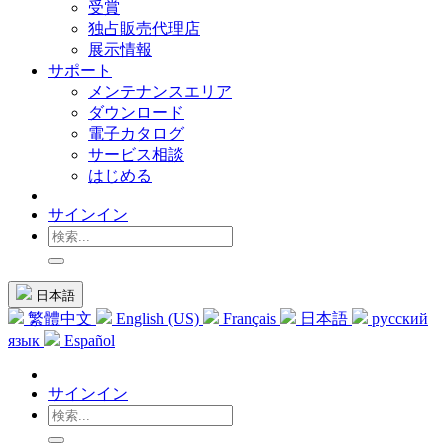
受賞
独占販売代理店
展示情報
サポート
メンテナンスエリア
ダウンロード
電子カタログ
サービス相談
はじめる
サインイン
日本語
繁體中文
English (US)
Français
日本語
русский
язык
Español
サインイン