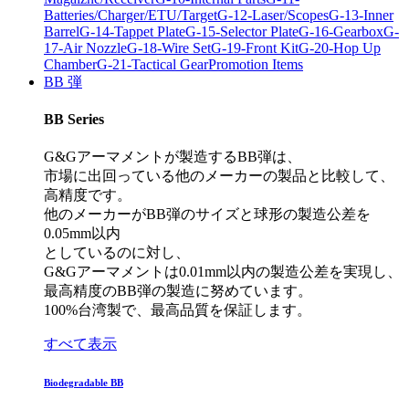
Batteries/Charger/ETU/Target
G-12-Laser/Scopes
G-13-Inner
Barrel
G-14-Tappet Plate
G-15-Selector Plate
G-16-Gearbox
G-
17-Air Nozzle
G-18-Wire Set
G-19-Front Kit
G-20-Hop Up
Chamber
G-21-Tactical Gear
Promotion Items
BB 弾
BB Series
G&Gアーマメントが製造するBB弾は、
市場に出回っている他のメーカーの製品と比較して、
高精度です。
他のメーカーがBB弾のサイズと球形の製造公差を
0.05mm以内
としているのに対し、
G&Gアーマメントは0.01mm以内の製造公差を実現し、
最高精度のBB弾の製造に努めています。
100%台湾製で、最高品質を保証します。
すべて表示
Biodegradable BB