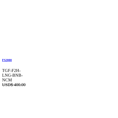
FS2000
TGF-F2H-
LNG-BNB-
NCM
USD$
400.00