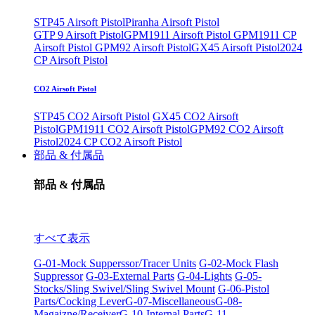
STP45 Airsoft Pistol
Piranha Airsoft Pistol
GTP 9 Airsoft Pistol
GPM1911 Airsoft Pistol
GPM1911 CP
Airsoft Pistol
GPM92 Airsoft Pistol
GX45 Airsoft Pistol
2024
CP Airsoft Pistol
CO2 Airsoft Pistol
STP45 CO2 Airsoft Pistol
GX45 CO2 Airsoft
Pistol
GPM1911 CO2 Airsoft Pistol
GPM92 CO2 Airsoft
Pistol
2024 CP CO2 Airsoft Pistol
部品 & 付属品
部品 & 付属品
すべて表示
G-01-Mock Supperssor/Tracer Units
G-02-Mock Flash
Suppressor
G-03-External Parts
G-04-Lights
G-05-
Stocks/Sling Swivel/Sling Swivel Mount
G-06-Pistol
Parts/Cocking Lever
G-07-Miscellaneous
G-08-
Magaizne/Receiver
G-10-Internal Parts
G-11-