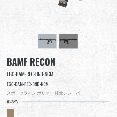
グローバル販売
利点
私たちについて
競技会とイベント
BAMF RECON
サポート
EGC-BAM-REC-BNB-NCM
サインイン
EGC-BAM-REC-BNB-NCM
繁體中文
English (US)
スポーツライン ポリマー 軽量レシーバー
他の色
Français
日本語
русский язык
Español