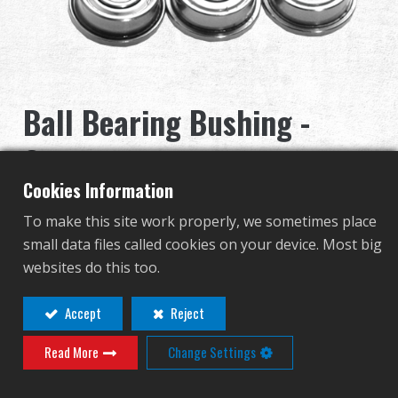
グローバル販売
利点
Ball Bearing Bushing -
私たちについて
6mm
競技会とイベント
Cookies Information
G-10-010
サポート
To make this site work properly, we sometimes place
G-10-010
small data files called cookies on your device. Most big
サインイン
websites do this too.
Contact
Login
繁體中文
English (US)
Accept
Reject
この商品を表示するには販売店
Read More
Change Settings
Français
日本語
ログインが必要です！
русский язык
Español