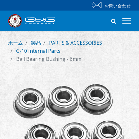
お問い合わせ
ホーム
製品
PARTS & ACCESSORIES
新製品
G-10 Internal Parts
Ball Bearing Bushing - 6mm
小銃
拳銃
部品 & 付属品
BB 弾
射撃訓練シリーズ