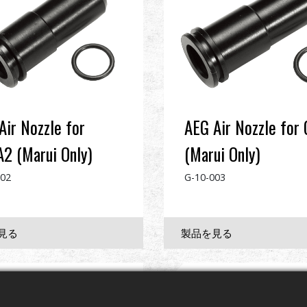
Air Nozzle for
AEG Air Nozzle for
2 (Marui Only)
(Marui Only)
002
G-10-003