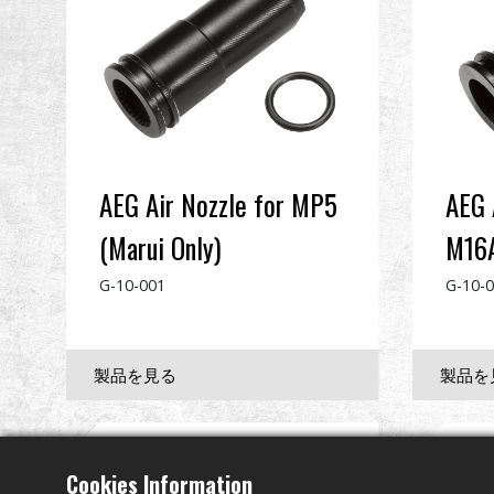
AEG Air Nozzle for MP5
AEG 
(Marui Only)
M16A
G-10-001
G-10-
Cookies Information