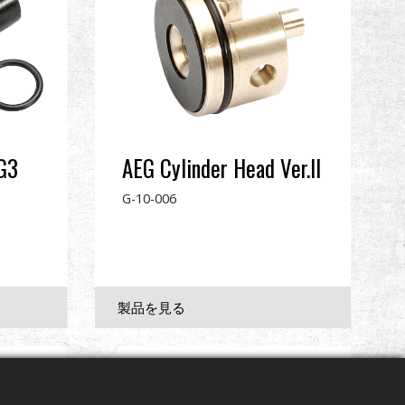
 G3
AEG Cylinder Head Ver.II
G-10-006