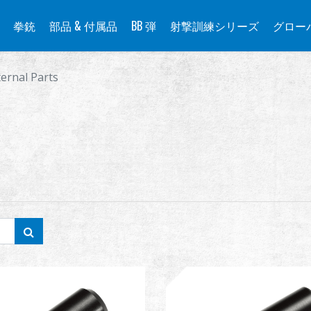
拳銃
部品 & 付属品
BB 弾
射撃訓練シリーズ
グロー
ternal Parts