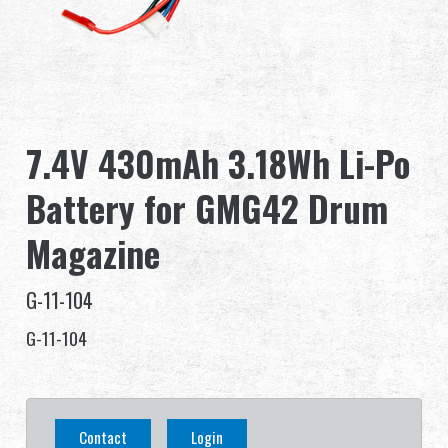
グローバル販売
利点
私たちについて
7.4V 430mAh 3.18Wh Li-Po
競技会とイベント
Battery for GMG42 Drum
サポート
Magazine
サインイン
G-11-104
G-11-104
繁體中文
English (US)
Français
日本語
Contact
Login
русский язык
Español