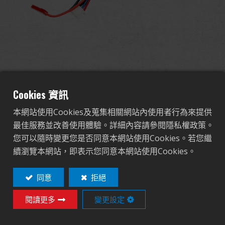
全球經銷
品牌優勢
關於怪怪
7.4V 430mAh 3.18Wh Li-Po
活動與報導
Cookies 資訊
Battery for GMG42 Drum
本網站使用Cookies及蒐集相關網站內使用者行為來提供
支援服務
Magazine
最佳服務並改善使用體驗。詳細內容請參閱隱私權政策。
您可以隨時變更您是否同意本網站使用Cookies。若您繼
登入
G-11-104
續瀏覽本網站，即表示您同意本網站使用Cookies。
G-11-104
繁體中文
English (US)
同意
拒絕
閱讀更多
變更設定
Français
日本語
Contact
Login
русский язык
Español