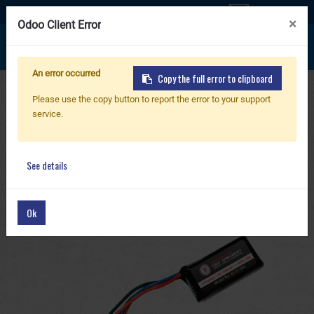
聯絡我們
×
×
Odoo Client Error
Odoo Client Error
An error occurred
An error occurred
Copy the full error to clipboard
Copy the full error to clipboard
首頁
產品
零件 & 配件
新產品
Please use the copy button to report the error to your support
Please use the copy button to report the error to your support
G-11 Batteries / Charger / ETU / Target
service.
service.
7.4V 430mAh 3.18Wh Li-Po Battery for GMG42
步槍
Drum Magazine
See details
See details
手槍
Ok
Ok
零件 & 配件
BB 彈
射擊訓練系列