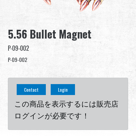
グローバル販売
利点
5.56 Bullet Magnet
私たちについて
P-09-002
競技会とイベント
P-09-002
サポート
Contact
Login
この商品を表示するには販売店
繁體中文
English (US)
ログインが必要です！
Français
日本語
русский язык
Español