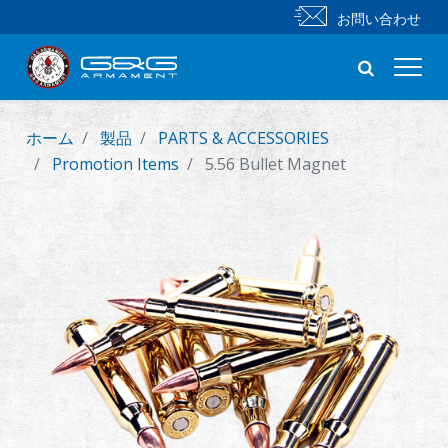
お問い合わせ
ホーム
製品
PARTS & ACCESSORIES
新製品
Promotion Items
5.56 Bullet Magnet
小銃
拳銃
部品 & 付属品
BB 弾
射撃訓練シリーズ