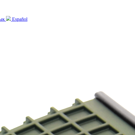
зык
Español