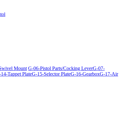
tol
 Swivel Mount
G-06-Pistol Parts/Cocking Lever
G-07-
14-Tappet Plate
G-15-Selector Plate
G-16-Gearbox
G-17-Air