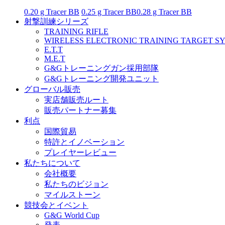
0.20 g Tracer BB
0.25 g Tracer BB
0.28 g Tracer BB
射撃訓練シリーズ
TRAINING RIFLE
WIRELESS ELECTRONIC TRAINING TARGET S
E.T.T
M.E.T
G&Gトレーニングガン採用部隊
G&Gトレーニング開発ユニット
グローバル販売
実店舗販売ルート
販売パートナー募集
利点
国際貿易
特許とイノベーション
プレイヤーレビュー
私たちについて
会社概要
私たちのビジョン
マイルストーン
競技会とイベント
G&G World Cup
発表