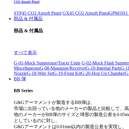
CO2 Airsoft Pistol
STP45 CO2 Airsoft Pistol
GX45 CO2 Airsoft Pistol
GPM1911 C
部品 & 付属品
部品 & 付属品
すべて表示
G-01-Mock Supperssor/Tracer Units
G-02-Mock Flash Suppre
Miscellaneous
G-08-Magaizne/Receiver
G-10-Internal Parts
G-11
Nozzle
G-18-Wire Set
G-19-Front Kit
G-20-Hop Up Chamber
G-
BB 弾
BB Series
G&Gアーマメントが製造するBB弾は、
市場に出回っている他のメーカーの製品と比較して、高
他のメーカーがBB弾のサイズと球形の製造公差を0.05m
としているのに対し、
G&Gアーマメントは0.01mm以内の製造公差を実現し、