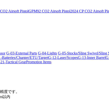
O2 Airsoft Pistol
GPM92 CO2 Airsoft Pistol
2024 CP CO2 Airsoft Pis
ssor
G-03-External Parts
G-04-Lights
G-05-Stocks/Sling Swivel/Sling
-Batteries/Charger/ETU/Target
G-12-Laser/Scopes
G-13-Inner Barrel
G-
21-Tactical Gear
Promotion Items
精度です。
m以内