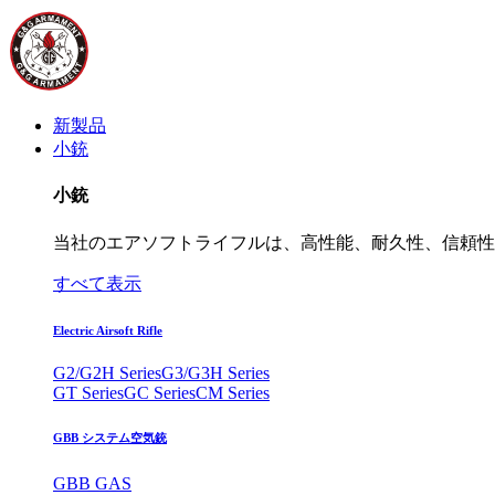
新製品
小銃
小銃
当社のエアソフトライフルは、高性能、耐久性、信頼性
すべて表示
Electric Airsoft Rifle
G2/G2H Series
G3/G3H Series
GT Series
GC Series
CM Series
GBB システム空気銃
GBB GAS