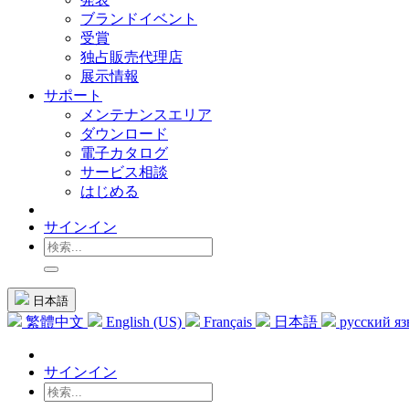
ブランドイベント
受賞
独占販売代理店
展示情報
サポート
メンテナンスエリア
ダウンロード
電子カタログ
サービス相談
はじめる
サインイン
日本語
繁體中文
English (US)
Français
日本語
русский я
サインイン