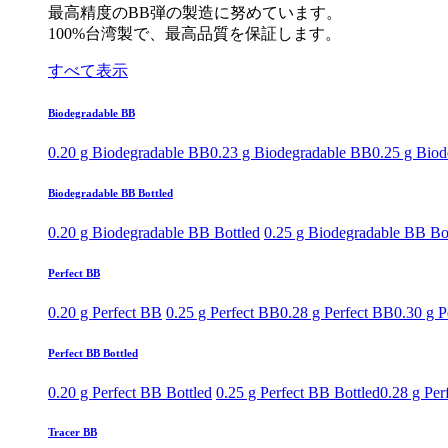
最高精度のBB弾の製造に努めています。
100%台湾製で、最高品質を保証します。
すべて表示
Biodegradable BB
0.20 g Biodegradable BB
0.23 g Biodegradable BB
0.25 g Bio
Biodegradable BB Bottled
0.20 g Biodegradable BB Bottled
0.25 g Biodegradable BB Bo
Perfect BB
0.20 g Perfect BB
0.25 g Perfect BB
0.28 g Perfect BB
0.30 g P
Perfect BB Bottled
0.20 g Perfect BB Bottled
0.25 g Perfect BB Bottled
0.28 g Per
Tracer BB