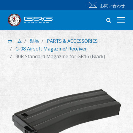
お問い合わせ
ホーム
製品
PARTS & ACCESSORIES
新製品
G-08 Airsoft Magazine/ Receiver
30R Standard Magazine for GR16 (Black)
小銃
拳銃
部品 & 付属品
BB 弾
射撃訓練シリーズ