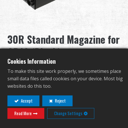
グローバル販売
利点
30R Standard Magazine for
私たちについて
GR16 (Black)
競技会とイベント
Cookies Information
G-08-052-2
サポート
To make this site work properly, we sometimes place
G-08-052-2
small data files called cookies on your device. Most big
サインイン
websites do this too.
その他の色
繁體中文
English (US)
Accept
Reject
Read More
Change Settings
Français
日本語
Contact
Login
русский язык
Español