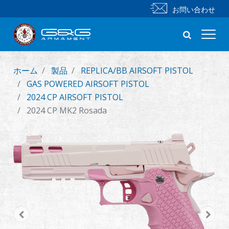
お問い合わせ
ホーム
製品
REPLICA/BB AIRSOFT PISTOL
新製品
GAS POWERED AIRSOFT PISTOL
2024 CP AIRSOFT PISTOL
小銃
2024 CP MK2 Rosada
拳銃
部品 & 付属品
BB 弾
射撃訓練シリーズ