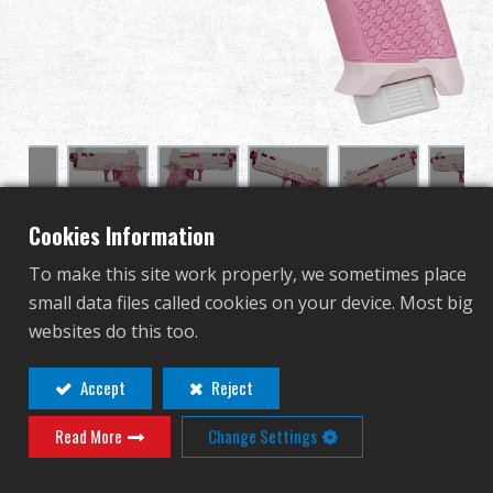
グローバル販売
利点
私たちについて
競技会とイベント
Cookies Information
サポート
To make this site work properly, we sometimes place
2024 CP MK2 Rosada
small data files called cookies on your device. Most big
サインイン
websites do this too.
GAS-224-MK2-PBB-NCM
GAS-224-MK2-PBB-NCM
繁體中文
English (US)
Accept
Reject
競技用に設計ドットサイト対応、軽量化されたCNC加
Read More
Change Settings
Français
日本語
工アルミスライドとCNC加工ミドルフレーム速度と耐
久性を向上させます。2024 CPは、完全に両手利きのス
русский язык
Español