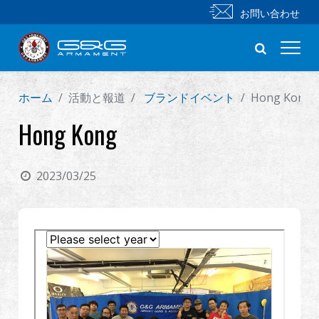
お問い合わせ
ホーム
活動と報道
ブランドイベント
Hong Kong
新製品
Hong Kong
小銃
2023/03/25
拳銃
部品 & 付属品
BB 弾
射撃訓練シリーズ