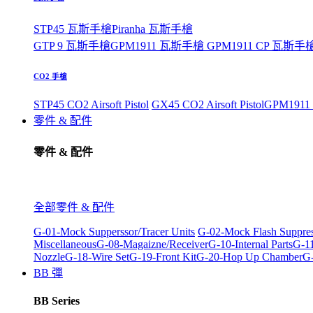
STP45 瓦斯手槍
Piranha 瓦斯手槍
GTP 9 瓦斯手槍
GPM1911 瓦斯手槍
GPM1911 CP 瓦斯手
CO2 手槍
STP45 CO2 Airsoft Pistol
GX45 CO2 Airsoft Pistol
GPM1911 C
零件 & 配件
零件 & 配件
全部零件 & 配件
G-01-Mock Supperssor/Tracer Units
G-02-Mock Flash Suppre
Miscellaneous
G-08-Magaizne/Receiver
G-10-Internal Parts
G-11
Nozzle
G-18-Wire Set
G-19-Front Kit
G-20-Hop Up Chamber
G-
BB 彈
BB Series