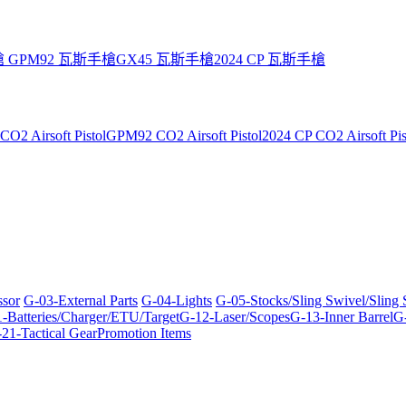
槍
GPM92 瓦斯手槍
GX45 瓦斯手槍
2024 CP 瓦斯手槍
O2 Airsoft Pistol
GPM92 CO2 Airsoft Pistol
2024 CP CO2 Airsoft Pis
ssor
G-03-External Parts
G-04-Lights
G-05-Stocks/Sling Swivel/Sling
-Batteries/Charger/ETU/Target
G-12-Laser/Scopes
G-13-Inner Barrel
G-
21-Tactical Gear
Promotion Items