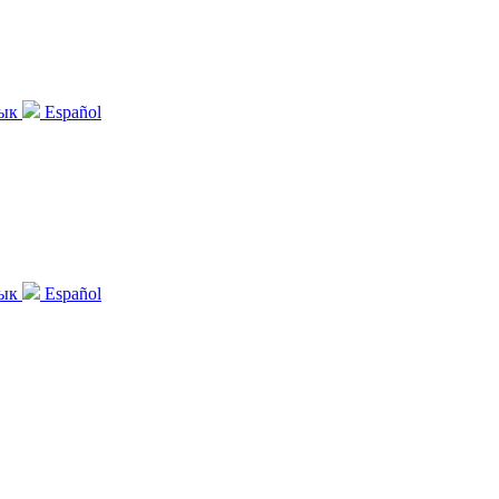
зык
Español
зык
Español