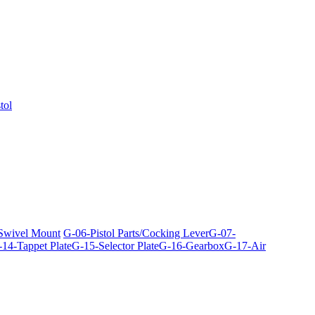
tol
 Swivel Mount
G-06-Pistol Parts/Cocking Lever
G-07-
14-Tappet Plate
G-15-Selector Plate
G-16-Gearbox
G-17-Air