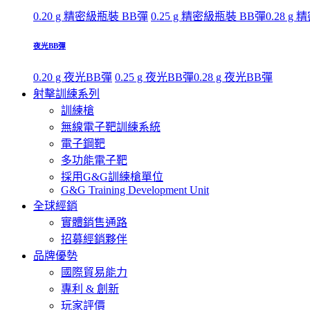
0.20 g 精密級瓶裝 BB彈
0.25 g 精密級瓶裝 BB彈
0.28 g
夜光BB彈
0.20 g 夜光BB彈
0.25 g 夜光BB彈
0.28 g 夜光BB彈
射擊訓練系列
訓練槍
無線電子靶訓練系統
電子鋼靶
多功能電子靶
採用G&G訓練槍單位
G&G Training Development Unit
全球經銷
實體銷售通路
招募經銷夥伴
品牌優勢
國際貿易能力
專利 & 創新
玩家評價