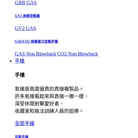
GBB GAS
GV2 系統空氣槍
GV2 GAS
GAS/CO2 無後座力空氣步槍
GAS Non Blowback
CO2 Non Blowback
手槍
手槍
氣槍是高度逼真的真槍複製品。
許多氣槍看起來與真槍一模一樣，
深受休閒射擊愛好者、
收藏家和執法訓練人員的追捧。
全部手槍
瓦斯手槍