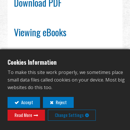
Download PDF
グローバル販売
利点
Viewing eBooks
私たちについて
競技会とイベント
Cookies Information
サポート
To make this site work properly, we sometimes place
に
発表
small data files called cookies on your device. Most big
サインイン
websites do this too.
繁體中文
English (US)
Accept
Reject
Read More
Change Settings
Français
日本語
次を読む
русский язык
Español