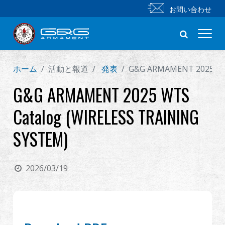
お問い合わせ
ホーム
活動と報道
発表
G&G ARMAMENT 2025 WTS
新製品
G&G ARMAMENT 2025 WTS
小銃
Catalog (WIRELESS TRAINING
拳銃
SYSTEM)
部品 & 付属品
2026/03/19
BB 弾
射撃訓練シリーズ