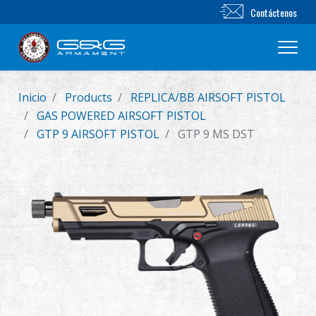
Contáctenos
Inicio
Products
REPLICA/BB AIRSOFT PISTOL
Nuevo producto
GAS POWERED AIRSOFT PISTOL
GTP 9 AIRSOFT PISTOL
GTP 9 MS DST
Airsoft Rifle
Pistola de Airsoft
Piezas & Accesorios
BB Series
Sistema de Entrenamiento