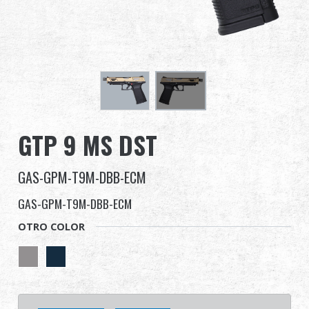
Distribuidor
Ventajas
Sobre nosotros
Competitions & Event
GTP 9 MS DST
Soporte
GAS-GPM-T9M-DBB-ECM
GAS-GPM-T9M-DBB-ECM
OTRO COLOR
繁體中文
English (US)
Français
日本語
русский язык
Español