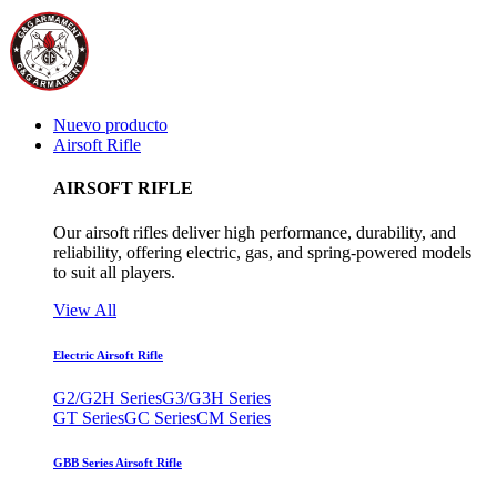
Nuevo producto
Airsoft Rifle
AIRSOFT RIFLE
Our airsoft rifles deliver high performance, durability, and
reliability, offering electric, gas, and spring-powered models
to suit all players.
View All
Electric Airsoft Rifle
G2/G2H Series
G3/G3H Series
GT Series
GC Series
CM Series
GBB Series Airsoft Rifle