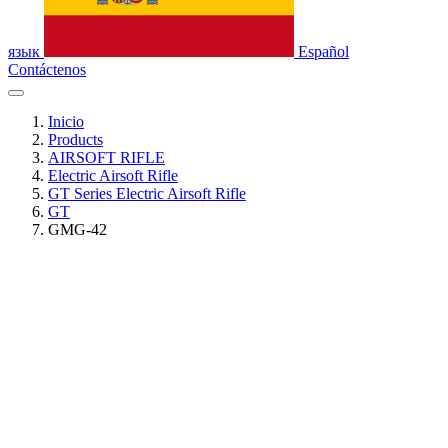
язык
Español
Contáctenos
Inicio
Products
AIRSOFT RIFLE
Electric Airsoft Rifle
GT Series Electric Airsoft Rifle
GT
GMG-42