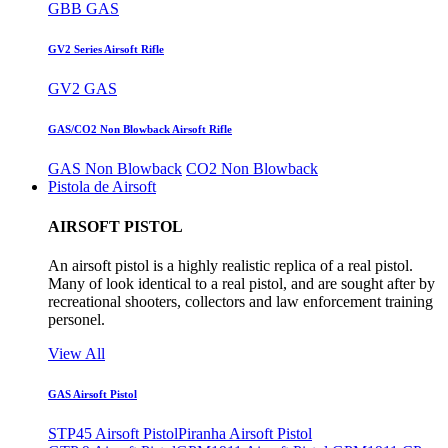
GBB GAS
GV2 Series Airsoft Rifle
GV2 GAS
GAS/CO2 Non Blowback Airsoft Rifle
GAS Non Blowback
CO2 Non Blowback
Pistola de Airsoft
AIRSOFT PISTOL
An airsoft pistol is a highly realistic replica of a real pistol.
Many of look identical to a real pistol, and are sought after by
recreational shooters, collectors and law enforcement training
personel.
View All
GAS Airsoft Pistol
STP45 Airsoft Pistol
Piranha Airsoft Pistol