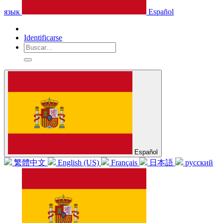
язык
Español
Identificarse
Español
繁體中文
English (US)
Français
日本語
русский