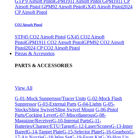
GTP 9 Airsoft Pistol
GPM1911 Airsoft Pistol
GPM1911 CP
Airsoft Pistol
GPM92 Airsoft Pistol
GX45 Airsoft Pistol
2024
CP Airsoft Pistol
CO2 Airsoft Pistol
STP45 CO2 Airsoft Pistol
GX45 CO2 Airsoft
Pistol
GPM1911 CO2 Airsoft Pistol
GPM92 CO2 Airsoft
Pistol
2024 CP CO2 Airsoft Pistol
Piezas & Accesorios
PARTS & ACCESSORIES
View All
G-01-Mock Supperssor/Tracer Units
G-02-Mock Flash
Suppressor
G-03-External Parts
G-04-Lights
G-05-
Stocks/Sling Swivel/Sling Swivel Mount
G-06-Pistol
Parts/Cocking Lever
G-07-Miscellaneous
G-08-
Magaizne/Receiver
G-10-Internal Parts
G-11-
Batteries/Charger/ETU/Target
G-12-Laser/Scopes
G-13-Inner
Barrel
G-14-Tappet Plate
G-15-Selector Plate
G-16-Gearbox
G-
17-Air Nozzle
G-18-Wire Set
G-19-Front Kit
G-20-Hop Up