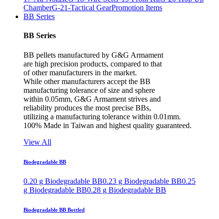
Chamber
G-21-Tactical Gear
Promotion Items
BB Series
BB Series
BB pellets manufactured by G&G Armament
are high precision products, compared to that
of other manufacturers in the market.
While other manufacturers accept the BB
manufacturing tolerance of size and sphere
within 0.05mm, G&G Armament strives and
reliability produces the most precise BBs,
utilizing a manufacturing tolerance within 0.01mm.
100% Made in Taiwan and highest quality guaranteed.
View All
Biodegradable BB
0.20 g Biodegradable BB
0.23 g Biodegradable BB
0.25
g Biodegradable BB
0.28 g Biodegradable BB
Biodegradable BB Bottled