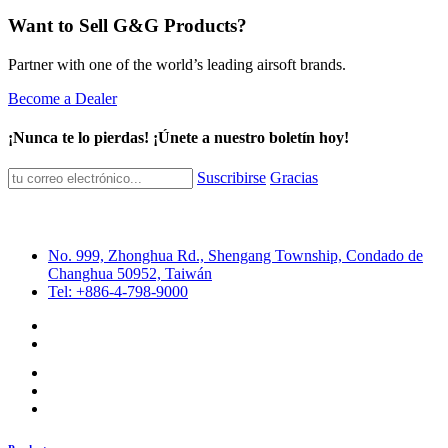
Want to Sell G&G Products?
Partner with one of the world’s leading airsoft brands.
Become a Dealer
¡Nunca te lo pierdas! ¡Únete a nuestro boletín hoy!
Suscribirse
Gracias
No. 999, Zhonghua Rd., Shengang Township, Condado de
Changhua 50952, Taiwán
Tel: +886-4-798-9000