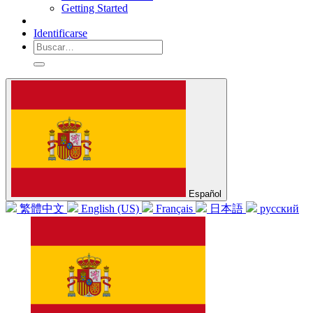
Getting Started
Identificarse
Español
繁體中文
English (US)
Français
日本語
русский