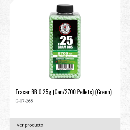
Distribuidor
Ventajas
Sobre nosotros
Competitions & Event
Soporte
Tracer BB 0.25g (Can/2700 Pellets) (Green)
G-07-265
繁體中文
English (US)
Français
日本語
русский язык
Español