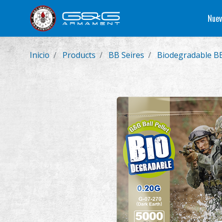
Nuev
Inicio
Products
BB Seires
Biodegradable B