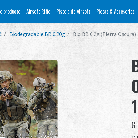
o producto
Airsoft Rifle
Pistola de Airsoft
Piezas & Accesorios
B
Biodegradable BB 0.20g
Bio BB 0.2g (Tierra Oscura
G