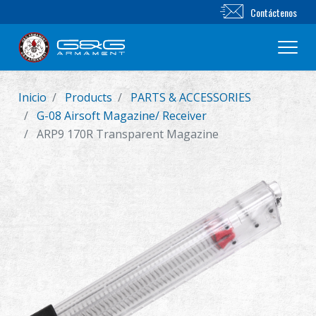
Contáctenos
Inicio
Products
PARTS & ACCESSORIES
Nuevo producto
G-08 Airsoft Magazine/ Receiver
ARP9 170R Transparent Magazine
Airsoft Rifle
Pistola de Airsoft
Piezas & Accesorios
BB Series
Sistema de Entrenamiento