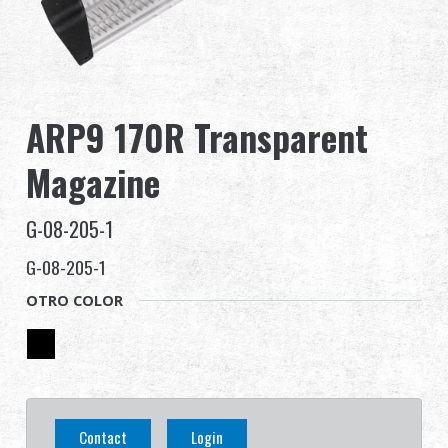
Distribuidor
Ventajas
ARP9 170R Transparent
Sobre nosotros
Magazine
Competitions & Event
G-08-205-1
Soporte
G-08-205-1
OTRO COLOR
繁體中文
English (US)
Français
日本語
Contact
Login
русский язык
Español