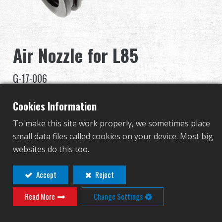
Distribuidor
Ventajas
Air Nozzle for L85
Sobre nosotros
G-17-006
Competitions & Event
G-17-006
Cookies Information
Soporte
To make this site work properly, we sometimes place
small data files called cookies on your device. Most big
Identificarse
Contact
Login
websites do this too.
¡Se requiere inicio de sesión de
繁體中文
English (US)
Accept
Reject
distribuidor para ver este producto!
Read More
Change Settings
Français
日本語
русский язык
Español