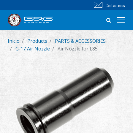
Contáctenos
Inicio
Products
PARTS & ACCESSORIES
Nuevo producto
G-17 Air Nozzle
Air Nozzle for L85
Airsoft Rifle
Pistola de Airsoft
Piezas & Accesorios
BB Series
Sistema de Entrenamiento