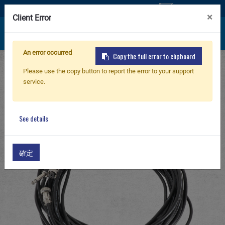
Contáctenos
×
Client Error
An error occurred
Copy the full error to clipboard
Inicio
Products
PARTS & ACCESSORIES
Nuevo producto
Please use the copy button to report the error to your support
G-11 Batteries / Charger / ETU / Target
service.
3X3 & 3x2 Timer synchronize cable
Airsoft Rifle
See details
Pistola de Airsoft
確定
Piezas & Accesorios
BB Series
Sistema de Entrenamiento