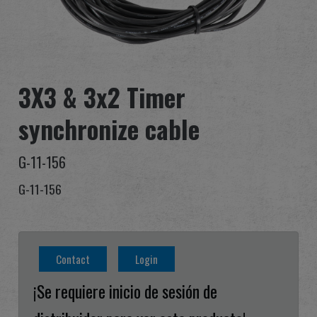
Distribuidor
Ventajas
3X3 & 3x2 Timer
Sobre nosotros
synchronize cable
Competitions & Event
G-11-156
Soporte
G-11-156
Identificarse
繁體中文
English (US)
Contact
Login
Français
日本語
¡Se requiere inicio de sesión de
русский язык
Español